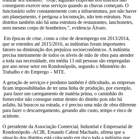
conseguem exercer seus serviços quando as chuvas começam. O
funcionário sofre constantemente com a infraestrutura, por não haver
um planejamento, é perigosa a locomoção, não tem estrutura. Nos
distritos também não há uma estrutura de restaurantes, lanchonetes,
nem mesmo corpo de bombeiros.”, evidencia Álvaro.
Em épocas de crise, como a crise de desemprego em 2013/2014,
que se estendeu até 2015/2016, as indústrias foram importantes
fatores na diminuição dos prejuízos socioeconômicos. A indústria
precisa inteiramente de todos os níveis de mão de obra para atender
a toda sua necessidade, em média 13 mil pessoas são empregadas
por ano nesse setor em Rondonópolis, segundo o Ministério do
Trabalho e do Emprego – MTE.
A geração de serviços e produtos também é dificultado, as empresas
ficam impossibilitadas de ter uma linha de produção, por exemplo,
para fazer um carregamento de matéria prima, o caminhão do
fornecedor não consegue entrar dentro do distrito pois não há
asfalto, há buracos na estrada, e é preciso uma mão de obra diferente
para fazer o descarregamento, gerando alto custo, tempo e risco de
acidente.
O presidente da Associação Comercial, Industrial e Empresarial de
Rondonópolis -ACIR, Ernando Cabral Machado, afirma que a
situação dos distritos está colocando em risco toda a indústria que