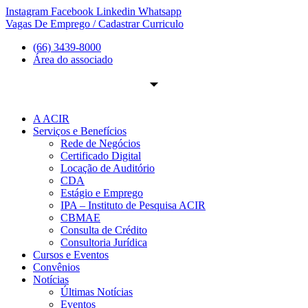
Ir
Instagram
Facebook
Linkedin
Whatsapp
para
Vagas De Emprego / Cadastrar Curriculo
o
(66) 3439-8000
conteúdo
Área do associado
A ACIR
Serviços e Benefícios
Rede de Negócios
Certificado Digital
Locação de Auditório
CDA
Estágio e Emprego
IPA – Instituto de Pesquisa ACIR
CBMAE
Consulta de Crédito
Consultoria Jurídica
Cursos e Eventos
Convênios
Notícias
Últimas Notícias
Eventos