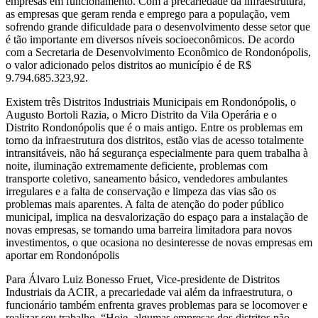
empresas em funcionamento. Com a precariedade da infraestrutura,
as empresas que geram renda e emprego para a população, vem
sofrendo grande dificuldade para o desenvolvimento desse setor que
é tão importante em diversos níveis socioeconômicos. De acordo
com a Secretaria de Desenvolvimento Econômico de Rondonópolis,
o valor adicionado pelos distritos ao município é de R$
9.794.685.323,92.
Existem três Distritos Industriais Municipais em Rondonópolis, o
Augusto Bortoli Razia, o Micro Distrito da Vila Operária e o
Distrito Rondonópolis que é o mais antigo. Entre os problemas em
torno da infraestrutura dos distritos, estão vias de acesso totalmente
intransitáveis, não há segurança especialmente para quem trabalha à
noite, iluminação extremamente deficiente, problemas com
transporte coletivo, saneamento básico, vendedores ambulantes
irregulares e a falta de conservação e limpeza das vias são os
problemas mais aparentes. A falta de atenção do poder público
municipal, implica na desvalorização do espaço para a instalação de
novas empresas, se tornando uma barreira limitadora para novos
investimentos, o que ocasiona no desinteresse de novas empresas em
aportar em Rondonópolis
Para Álvaro Luiz Bonesso Fruet, Vice-presidente de Distritos
Industriais da ACIR, a precariedade vai além da infraestrutura, o
funcionário também enfrenta graves problemas para se locomover e
realizar seu trabalho. “Hoje, algumas empresas dos distritos não