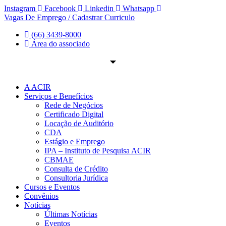
Ir
Instagram
Facebook
Linkedin
Whatsapp
para
Vagas De Emprego / Cadastrar Curriculo
o
(66) 3439-8000
conteúdo
Área do associado
A ACIR
Serviços e Benefícios
Rede de Negócios
Certificado Digital
Locação de Auditório
CDA
Estágio e Emprego
IPA – Instituto de Pesquisa ACIR
CBMAE
Consulta de Crédito
Consultoria Jurídica
Cursos e Eventos
Convênios
Notícias
Últimas Notícias
Eventos