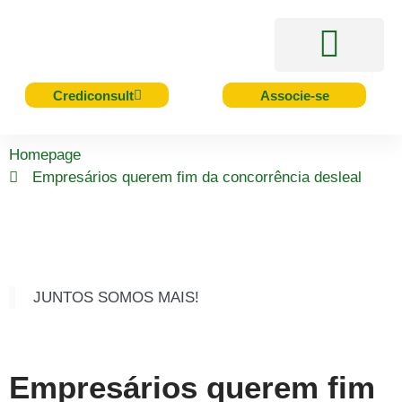
Acesso Rápido
Serviços e Benefícios
Cursos e Eventos
Crediconsult
Associe-se
Homepage
Empresários querem fim da concorrência desleal
JUNTOS SOMOS MAIS!
Empresários querem fim