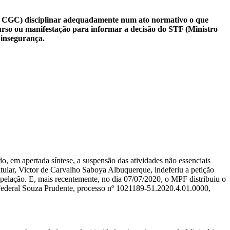
e ao CGC) disciplinar adequadamente num ato normativo o que
urso ou manifestação para informar a decisão do STF (Ministro
e insegurança.
 em apertada síntese, a suspensão das atividades não essenciais
tular, Victor de Carvalho Saboya Albuquerque, indeferiu a petição
 apelação. E, mais recentemente, no dia 07/07/2020, o MPF distribuiu o
 Federal Souza Prudente, processo nº 1021189-51.2020.4.01.0000,