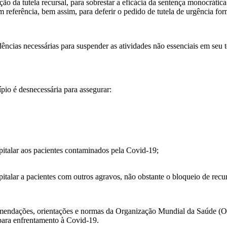
o da tutela recursal, para sobrestar a eficácia da sentença monocrática
em referência, bem assim, para deferir o pedido de tutela de urgência fo
cias necessárias para suspender as atividades não essenciais em seu ter
pio é desnecessária para assegurar:
italar aos pacientes contaminados pela Covid-19;
talar a pacientes com outros agravos, não obstante o bloqueio de recu
omendações, orientações e normas da Organização Mundial da Saúde (O
 para enfrentamento à Covid-19.