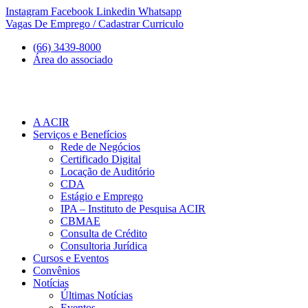
Ir
Instagram
Facebook
Linkedin
Whatsapp
para
Vagas De Emprego / Cadastrar Curriculo
o
(66) 3439-8000
conteúdo
Área do associado
A ACIR
Serviços e Benefícios
Rede de Negócios
Certificado Digital
Locação de Auditório
CDA
Estágio e Emprego
IPA – Instituto de Pesquisa ACIR
CBMAE
Consulta de Crédito
Consultoria Jurídica
Cursos e Eventos
Convênios
Notícias
Últimas Notícias
Eventos