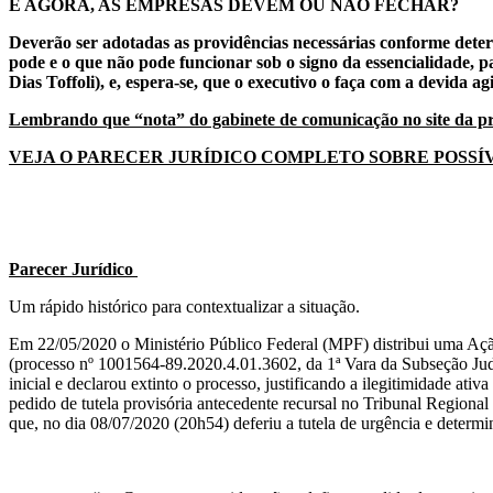
E AGORA, AS EMPRESAS DEVEM OU NÃO FECHAR?
Deverão ser adotadas as providências necessárias conforme dete
pode e o que não pode funcionar sob o signo da essencialidade,
Dias Toffoli), e, espera-se, que o executivo o faça com a devida a
Lembrando que “nota” do gabinete de comunicação no site da pref
VEJA O PARECER JURÍDICO COMPLETO SOBRE POSS
Parecer Jurídico
Um rápido histórico para contextualizar a situação.
Em 22/05/2020 o Ministério Público Federal (MPF) distribui uma Ação
(processo nº 1001564-89.2020.4.01.3602, da 1ª Vara da Subseção Judic
inicial e declarou extinto o processo, justificando a ilegitimidade a
pedido de tutela provisória antecedente recursal no Tribunal Region
que, no dia 08/07/2020 (20h54) deferiu a tutela de urgência e determi