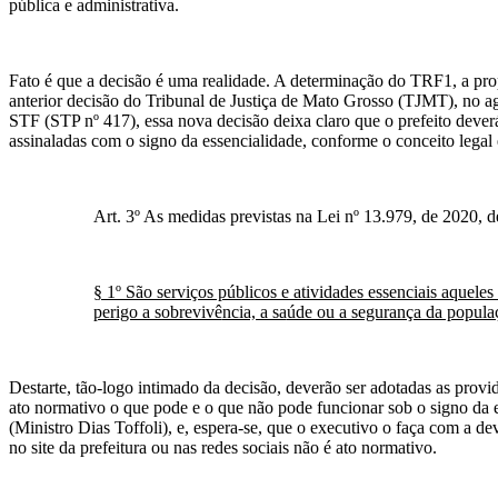
pública e administrativa.
Fato é que a decisão é uma realidade. A determinação do TRF1, a prop
anterior decisão do Tribunal de Justiça de Mato Grosso (TJMT), no a
STF (STP nº 417), essa nova decisão deixa claro que o prefeito deverá
assinaladas com o signo da essencialidade, conforme o conceito legal e
Art. 3º As medidas previstas na Lei nº 13.979, de 2020, de
§ 1º São serviços públicos e atividades essenciais aquel
perigo a sobrevivê
ncia, a sa
úde ou a segurança da popula
Destarte, tão-logo intimado da decisão, deverão ser adotadas as prov
ato normativo o que pode e o que não pode funcionar sob o signo da 
(Ministro Dias Toffoli), e, espera-se, que o executivo o faça com a 
no site da prefeitura ou nas redes sociais não é ato normativo.