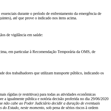
o essenciais durante o período de enfrentamento da emergência de
intes), até que prove o indicado nos itens acima.
gãos de vigilância em saúde:
ns acima, em particular à Recomendação Temporária da OMS, de
ade dos trabalhadores que utilizam transporte público, indicando os
 rígidas (e restritivas) para todas as atividades econômicas
e a igualmente pública e notória decisão proferida no dia 29/06/2020
que
não cabe ao Poder Judiciário decidir a duração de eventuais
nos do Estado, neste momento
, sob pena de sérios riscos à ordem