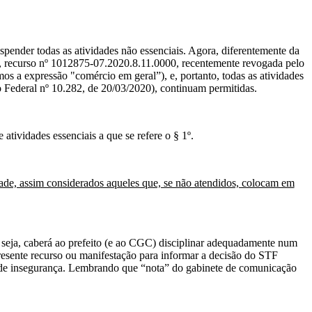
spender todas as atividades não essenciais. Agora, diferentemente da
), recurso nº 1012875-07.2020.8.11.0000, recentemente revogada pelo
os a expressão "comércio em geral”), e, portanto, todas as atividades
eto Federal nº 10.282, de 20/03/2020), continuam permitidas.
atividades essenciais a que se refere o § 1º.
dade, assim considerados aqueles que, se não atendidos, colocam em
u seja, caberá ao prefeito (e ao CGC) disciplinar adequadamente num
resente recurso ou manifestação para informar a decisão do STF
s e de insegurança. Lembrando que “nota” do gabinete de comunicação