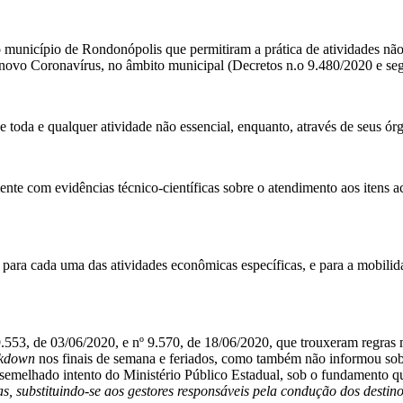
do município de Rondonópolis que permitiram a prática de atividades nã
 novo Coronavírus, no âmbito municipal (Decretos n.o 9.480/2020 e segu
e toda e qualquer atividade não essencial, enquanto, através de seus ór
mente com evidências técnico-científicas sobre o atendimento aos ite
os para cada uma das atividades econômicas específicas, e para a mobilid
, de 03/06/2020, e nº 9.570, de 18/06/2020, que trouxeram regras mais
ckdown
nos finais de semana e feriados, como também não informou sobr
ssemelhado intento do Ministério Público Estadual, sob o fundamento 
as, substituindo-se aos gestores responsáveis pela condução dos desti