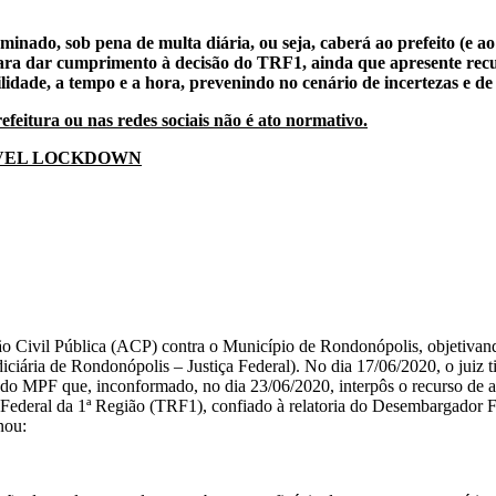
rminado, sob pena de multa diária, ou seja, caberá ao prefeito (
 para dar cumprimento à decisão do TRF1, ainda que apresente rec
gilidade, a tempo e a hora, prevenindo no cenário de incertezas e d
eitura ou nas redes sociais não é ato normativo.
ÍVEL LOCKDOWN
 Civil Pública (ACP) contra o Município de Rondonópolis, objetivando,
iária de Rondonópolis – Justiça Federal). No dia 17/06/2020, o juiz ti
tiva do MPF que, inconformado, no dia 23/06/2020, interpôs o recurso de
al Federal da 1ª Região (TRF1), confiado à relatoria do Desembargador
nou: