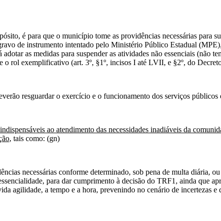
ósito, é para que o município tome as providências necessárias para su
gravo de instrumento intentado pelo Ministério Público Estadual (MPE
 adotar as medidas para suspender as atividades não essenciais (não tem
 o rol exemplificativo (art. 3º, §1º, incisos I até LVII, e §2º, do Decr
verão resguardar o exercício e o funcionamento dos serviços públicos e 
es indispensáveis ao atendimento das necessidades inadiáveis da comuni
ção
, tais como: (gn)
idências necessárias conforme determinado, sob pena de multa diária, o
essencialidade, para dar cumprimento à decisão do TRF1, ainda que ap
devida agilidade, a tempo e a hora, prevenindo no cenário de incerteza