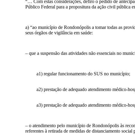
“… Com estas considerações, defiro o pedido de antecipaçã
Público Federal para a propositura da ação civil pública 
a)
“
ao município de Rondonópolis a tomar todas as providên
seus órgãos de vigilância em saúde:
– que a suspensão das atividades não essenciais no municí
a1) regular funcionamento do SUS no município;
a2) prestação de adequado atendimento médico-hosp
a3) prestação de adequado atendimento médico-hospi
– o atendimento pelo município de Rondonópolis às rec
referentes à retirada de medidas de distanciamento social