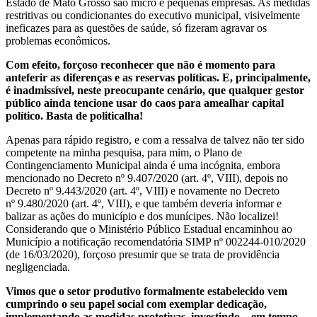
Estado de Mato Grosso são micro e pequenas empresas. As medidas
restritivas ou condicionantes do executivo municipal, visivelmente
ineficazes para as questões de saúde, só fizeram agravar os
problemas econômicos.
Com efeito, forçoso reconhecer que não é momento para
anteferir as diferenças e as reservas políticas. E, principalmente,
é inadmissível, neste preocupante cenário, que qualquer gestor
público ainda tencione usar do caos para amealhar capital
político. Basta de politicalha!
Apenas para rápido registro, e com a ressalva de talvez não ter sido
competente na minha pesquisa, para mim, o Plano de
Contingenciamento Municipal ainda é uma incógnita, embora
mencionado no Decreto nº 9.407/2020 (art. 4º, VIII), depois no
Decreto nº 9.443/2020 (art. 4º, VIII) e novamente no Decreto
nº 9.480/2020 (art. 4º, VIII), e que também deveria informar e
balizar as ações do município e dos munícipes. Não localizei!
Considerando que o Ministério Público Estadual encaminhou ao
Município a notificação recomendatória SIMP nº 002244-010/2020
(de 16/03/2020), forçoso presumir que se trata de providência
negligenciada.
Vimos que o setor produtivo formalmente estabelecido vem
cumprindo o seu papel social com exemplar dedicação,
implementando as medidas protetivas, investindo – em tempo