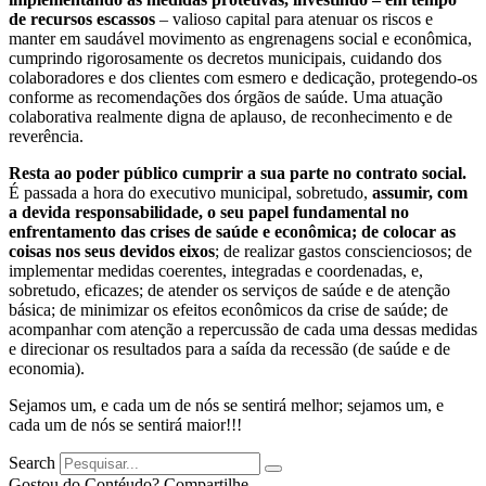
de recursos escassos
– valioso capital para atenuar os riscos e
manter em saudável movimento as engrenagens social e econômica,
cumprindo rigorosamente os decretos municipais, cuidando dos
colaboradores e dos clientes com esmero e dedicação, protegendo-os
conforme as recomendações dos órgãos de saúde. Uma atuação
colaborativa realmente digna de aplauso, de reconhecimento e de
reverência.
Resta ao poder público cumprir a sua parte no contrato social.
É passada a hora do executivo municipal, sobretudo,
assumir, com
a devida responsabilidade, o seu papel fundamental no
enfrentamento das crises de saúde e econômica; de colocar as
coisas nos seus devidos eixos
; de realizar gastos conscienciosos; de
implementar medidas coerentes, integradas e coordenadas, e,
sobretudo, eficazes; de atender os serviços de saúde e de atenção
básica; de minimizar os efeitos econômicos da crise de saúde; de
acompanhar com atenção a repercussão de cada uma dessas medidas
e direcionar os resultados para a saída da recessão (de saúde e de
economia).
Sejamos um, e cada um de nós se sentirá melhor; sejamos um, e
cada um de nós se sentirá maior!!!
Search
Gostou do Contéudo? Compartilhe