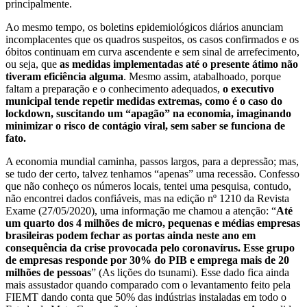
principalmente.
Ao mesmo tempo, os boletins epidemiológicos diários anunciam
incomplacentes que os quadros suspeitos, os casos confirmados e os
óbitos continuam em curva ascendente e sem sinal de arrefecimento,
ou seja, que
as medidas implementadas até o presente átimo não
tiveram eficiência alguma
. Mesmo assim, atabalhoado, porque
faltam a preparação e o conhecimento adequados,
o executivo
municipal tende repetir medidas extremas, como é o caso do
lockdown, suscitando um “apagão” na economia, imaginando
minimizar o risco de contágio viral, sem saber se funciona de
fato.
A economia mundial caminha, passos largos, para a depressão; mas,
se tudo der certo, talvez tenhamos “apenas” uma recessão. Confesso
que não conheço os números locais, tentei uma pesquisa, contudo,
não encontrei dados confiáveis, mas na edição nº 1210 da Revista
Exame (27/05/2020), uma informação me chamou a atenção: “
Até
um quarto dos 4 milhões de micro, pequenas e médias empresas
brasileiras podem fechar as portas ainda neste ano em
consequência da crise provocada pelo coronavírus. Esse grupo
de empresas responde por 30% do PIB e emprega mais de 20
milhões de pessoas
” (As lições do tsunami). Esse dado fica ainda
mais assustador quando comparado com o levantamento feito pela
FIEMT dando conta que 50% das indústrias instaladas em todo o