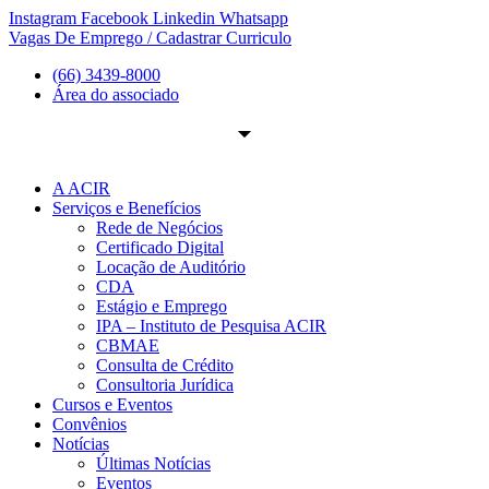
Ir
Instagram
Facebook
Linkedin
Whatsapp
para
Vagas De Emprego / Cadastrar Curriculo
o
(66) 3439-8000
conteúdo
Área do associado
A ACIR
Serviços e Benefícios
Rede de Negócios
Certificado Digital
Locação de Auditório
CDA
Estágio e Emprego
IPA – Instituto de Pesquisa ACIR
CBMAE
Consulta de Crédito
Consultoria Jurídica
Cursos e Eventos
Convênios
Notícias
Últimas Notícias
Eventos