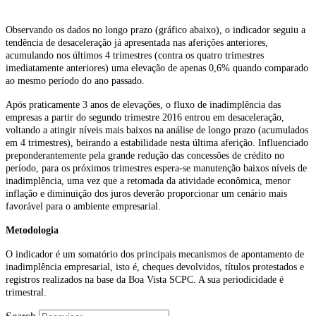
Observando os dados no longo prazo (gráfico abaixo), o indicador seguiu a
tendência de desaceleração já apresentada nas aferições anteriores,
acumulando nos últimos 4 trimestres (contra os quatro trimestres
imediatamente anteriores) uma elevação de apenas 0,6% quando comparado
ao mesmo período do ano passado.
Após praticamente 3 anos de elevações, o fluxo de inadimplência das
empresas a partir do segundo trimestre 2016 entrou em desaceleração,
voltando a atingir níveis mais baixos na análise de longo prazo (acumulados
em 4 trimestres), beirando a estabilidade nesta última aferição. Influenciado
preponderantemente pela grande redução das concessões de crédito no
período, para os próximos trimestres espera-se manutenção baixos níveis de
inadimplência, uma vez que a retomada da atividade econômica, menor
inflação e diminuição dos juros deverão proporcionar um cenário mais
favorável para o ambiente empresarial.
Metodologia
O indicador é um somatório dos principais mecanismos de apontamento de
inadimplência empresarial, isto é, cheques devolvidos, títulos protestados e
registros realizados na base da Boa Vista SCPC. A sua periodicidade é
trimestral.