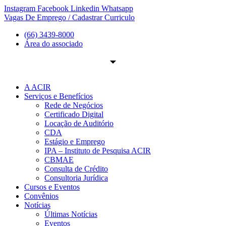
Ir
Instagram
Facebook
Linkedin
Whatsapp
para
Vagas De Emprego / Cadastrar Curriculo
o
(66) 3439-8000
conteúdo
Área do associado
A ACIR
Serviços e Benefícios
Rede de Negócios
Certificado Digital
Locação de Auditório
CDA
Estágio e Emprego
IPA – Instituto de Pesquisa ACIR
CBMAE
Consulta de Crédito
Consultoria Jurídica
Cursos e Eventos
Convênios
Notícias
Últimas Notícias
Eventos