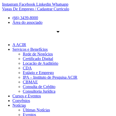
Ir
Instagram
Facebook
Linkedin
Whatsapp
para
Vagas De Emprego / Cadastrar Curriculo
o
(66) 3439-8000
conteúdo
Área do associado
A ACIR
Serviços e Benefícios
Rede de Negócios
Certificado Digital
Locação de Auditório
CDA
Estágio e Emprego
IPA – Instituto de Pesquisa ACIR
CBMAE
Consulta de Crédito
Consultoria Jurídica
Cursos e Eventos
Convênios
Notícias
Últimas Notícias
Eventos