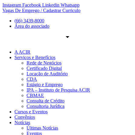
Ir
Instagram
Facebook
Linkedin
Whatsapp
para
Vagas De Emprego / Cadastrar Curriculo
o
(66) 3439-8000
conteúdo
Área do associado
A ACIR
Serviços e Benefícios
Rede de Negócios
Certificado Digital
Locação de Auditório
CDA
Estágio e Emprego
IPA – Instituto de Pesquisa ACIR
CBMAE
Consulta de Crédito
Consultoria Jurídica
Cursos e Eventos
Convênios
Notícias
Últimas Notícias
Eventos