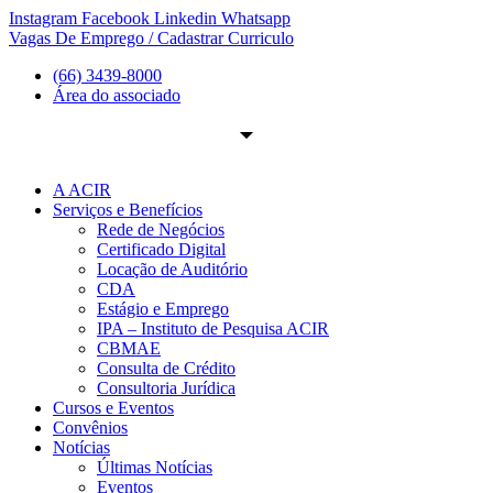
Ir
Instagram
Facebook
Linkedin
Whatsapp
para
Vagas De Emprego / Cadastrar Curriculo
o
(66) 3439-8000
conteúdo
Área do associado
A ACIR
Serviços e Benefícios
Rede de Negócios
Certificado Digital
Locação de Auditório
CDA
Estágio e Emprego
IPA – Instituto de Pesquisa ACIR
CBMAE
Consulta de Crédito
Consultoria Jurídica
Cursos e Eventos
Convênios
Notícias
Últimas Notícias
Eventos