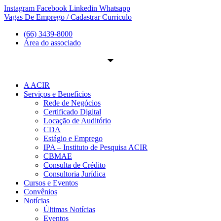
Ir
Instagram
Facebook
Linkedin
Whatsapp
para
Vagas De Emprego / Cadastrar Curriculo
o
(66) 3439-8000
conteúdo
Área do associado
A ACIR
Serviços e Benefícios
Rede de Negócios
Certificado Digital
Locação de Auditório
CDA
Estágio e Emprego
IPA – Instituto de Pesquisa ACIR
CBMAE
Consulta de Crédito
Consultoria Jurídica
Cursos e Eventos
Convênios
Notícias
Últimas Notícias
Eventos