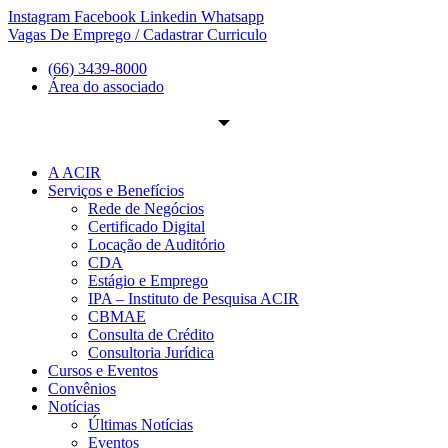
Ir
Instagram
Facebook
Linkedin
Whatsapp
para
Vagas De Emprego / Cadastrar Curriculo
o
(66) 3439-8000
conteúdo
Área do associado
A ACIR
Serviços e Benefícios
Rede de Negócios
Certificado Digital
Locação de Auditório
CDA
Estágio e Emprego
IPA – Instituto de Pesquisa ACIR
CBMAE
Consulta de Crédito
Consultoria Jurídica
Cursos e Eventos
Convênios
Notícias
Últimas Notícias
Eventos