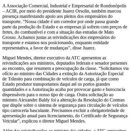
A Associação Comercial, Industrial e Empresarial de Rondonópolis
– ACIR, por meio do presidente Juarez Orsolin, também marcou
presença manifestando apoio aos pleitos dos empresários do
transporte. “Nossa cidade é um corredor por onde passa grande
parte da produção do Estado e as empresas já sofrem com preços de
fretes, do combustível e com a situação das estradas de Mato
Grosso. Achamos justas as reivindicações dos empresários do
transporte e estamos nos posicionando, enquanto entidade
representativa, a favor de mudanças”, disse Juarez.
Miguel Mendes, diretor executivo da ATC apresentou as
reivindicações aos ministros, deputados federais e senador presentes
ao encontro, que resumem a preocupação da classe. “Solicitamos via
ofício ao ministro das Cidades a extinção da Autorização Especial
de Trânsito para combinação de veículos de carga, já que como
Estado produtor transportamos daqui até os portos grandes
quantidades e a Autorização acaba por provocar gasto e burocracia
dispensáveis para o nosso tipo de carga. Outra solicitação ao
ministro Alexandre Baldy foi a alteração da Resolução do Contran
que dispõe sobre o sistema de segurança para circulação de veículos
tipo carroceria basculante. Precisamos excluir a obrigatoriedade de
apresentação anual para licenciamento, do Certificado de Segurança
Veicular”, explicou o diretor Miguel Mendes.
Além das reivindicações ao ministro das cidades, a ATC aproveitou