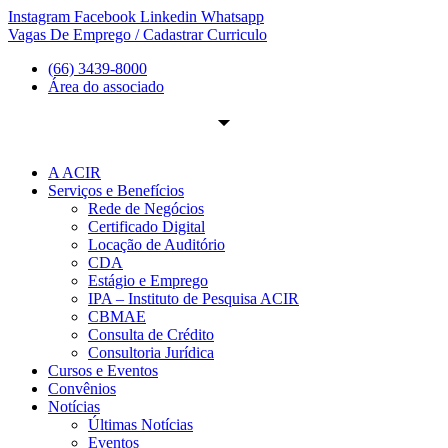
Ir
Instagram
Facebook
Linkedin
Whatsapp
para
Vagas De Emprego / Cadastrar Curriculo
o
(66) 3439-8000
conteúdo
Área do associado
A ACIR
Serviços e Benefícios
Rede de Negócios
Certificado Digital
Locação de Auditório
CDA
Estágio e Emprego
IPA – Instituto de Pesquisa ACIR
CBMAE
Consulta de Crédito
Consultoria Jurídica
Cursos e Eventos
Convênios
Notícias
Últimas Notícias
Eventos