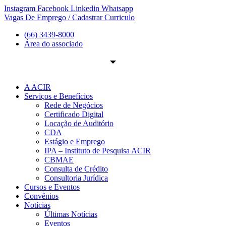
Ir
Instagram
Facebook
Linkedin
Whatsapp
para
Vagas De Emprego / Cadastrar Curriculo
o
(66) 3439-8000
conteúdo
Área do associado
A ACIR
Serviços e Benefícios
Rede de Negócios
Certificado Digital
Locação de Auditório
CDA
Estágio e Emprego
IPA – Instituto de Pesquisa ACIR
CBMAE
Consulta de Crédito
Consultoria Jurídica
Cursos e Eventos
Convênios
Notícias
Últimas Notícias
Eventos