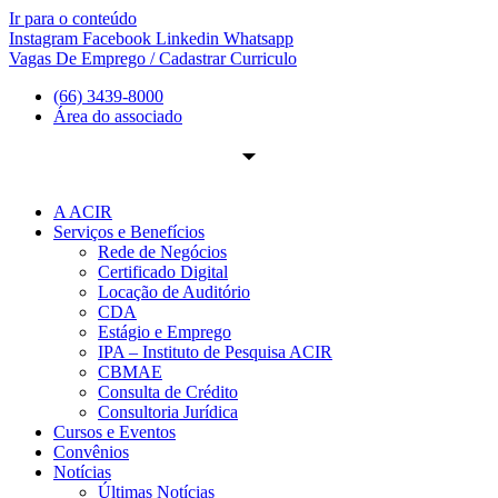
Ir para o conteúdo
Instagram
Facebook
Linkedin
Whatsapp
Vagas De Emprego / Cadastrar Curriculo
(66) 3439-8000
Área do associado
A ACIR
Serviços e Benefícios
Rede de Negócios
Certificado Digital
Locação de Auditório
CDA
Estágio e Emprego
IPA – Instituto de Pesquisa ACIR
CBMAE
Consulta de Crédito
Consultoria Jurídica
Cursos e Eventos
Convênios
Notícias
Últimas Notícias