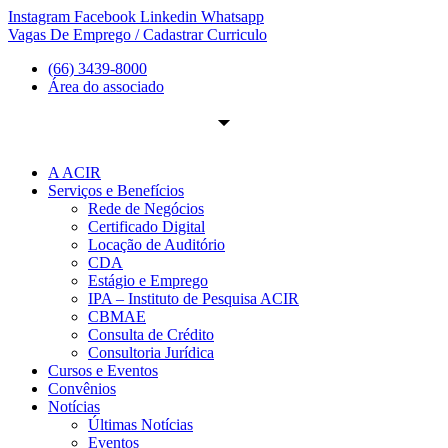
Ir
Instagram
Facebook
Linkedin
Whatsapp
para
Vagas De Emprego / Cadastrar Curriculo
o
(66) 3439-8000
conteúdo
Área do associado
A ACIR
Serviços e Benefícios
Rede de Negócios
Certificado Digital
Locação de Auditório
CDA
Estágio e Emprego
IPA – Instituto de Pesquisa ACIR
CBMAE
Consulta de Crédito
Consultoria Jurídica
Cursos e Eventos
Convênios
Notícias
Últimas Notícias
Eventos