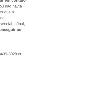
ar em contato
 ou não havia
es que o
nal,
encial, afinal,
onseguir às
 3439-8028 ou