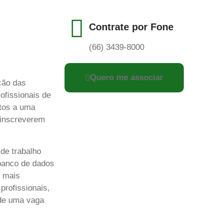
Contrate por Fone
(66) 3439-8000
Quero me associar
ção das
ofissionais de
atos a uma
 inscreverem
de trabalho
banco de dados
r mais
profissionais,
 de uma vaga