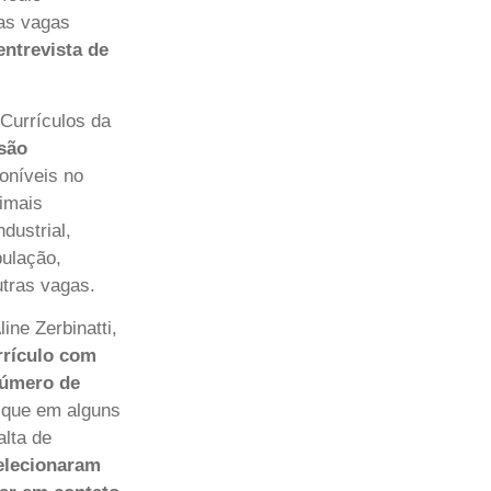
nas vagas
entrevista de
 Currículos da
são
oníveis no
imais
dustrial,
pulação,
outras vagas.
ne Zerbinatti,
rrículo com
número de
o que em alguns
alta de
elecionaram