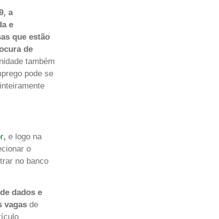
9, a
da e
sas que estão
rocura de
unidade também
mprego pode se
 inteiramente
r
,
e logo na
ecionar o
trar no banco
 de dados e
s vagas
de
ículo