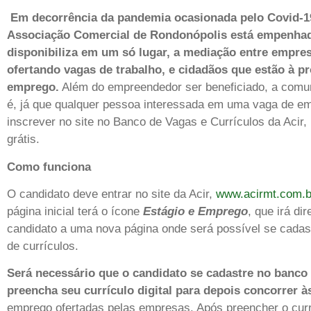
Em decorrência da pandemia ocasionada pelo Covid-1
Associação Comercial de Rondonópolis está empenha
disponibiliza em um só lugar, a mediação entre empre
ofertando vagas de trabalho, e cidadãos que estão à p
emprego.
Além do empreendedor ser beneficiado, a com
é, já que qualquer pessoa interessada em uma vaga de e
inscrever no site no Banco de Vagas e Currículos da Acir,
grátis.
Como funciona
O candidato deve entrar no site da Acir,
www.acirmt.com.b
página inicial terá o ícone
Estágio e Emprego
, que irá dir
candidato a uma nova página onde será possível se cadas
de currículos.
Será necessário que o candidato se cadastre no banco
preencha seu currículo digital para depois concorrer à
emprego ofertadas pelas empresas. Após preencher o curr