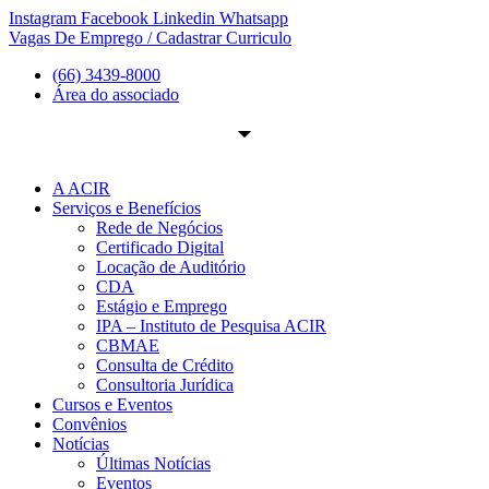
Ir
Instagram
Facebook
Linkedin
Whatsapp
para
Vagas De Emprego / Cadastrar Curriculo
o
(66) 3439-8000
conteúdo
Área do associado
A ACIR
Serviços e Benefícios
Rede de Negócios
Certificado Digital
Locação de Auditório
CDA
Estágio e Emprego
IPA – Instituto de Pesquisa ACIR
CBMAE
Consulta de Crédito
Consultoria Jurídica
Cursos e Eventos
Convênios
Notícias
Últimas Notícias
Eventos