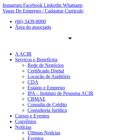
Ir
Instagram
Facebook
Linkedin
Whatsapp
para
Vagas De Emprego / Cadastrar Curriculo
o
(66) 3439-8000
conteúdo
Área do associado
A ACIR
Serviços e Benefícios
Rede de Negócios
Certificado Digital
Locação de Auditório
CDA
Estágio e Emprego
IPA – Instituto de Pesquisa ACIR
CBMAE
Consulta de Crédito
Consultoria Jurídica
Cursos e Eventos
Convênios
Notícias
Últimas Notícias
Eventos