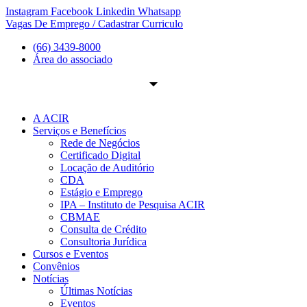
Ir
Instagram
Facebook
Linkedin
Whatsapp
para
Vagas De Emprego / Cadastrar Curriculo
o
(66) 3439-8000
conteúdo
Área do associado
A ACIR
Serviços e Benefícios
Rede de Negócios
Certificado Digital
Locação de Auditório
CDA
Estágio e Emprego
IPA – Instituto de Pesquisa ACIR
CBMAE
Consulta de Crédito
Consultoria Jurídica
Cursos e Eventos
Convênios
Notícias
Últimas Notícias
Eventos