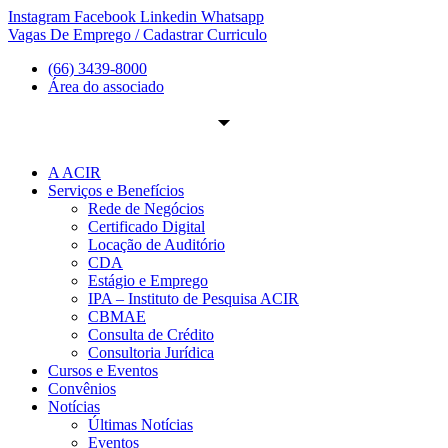
Ir
Instagram
Facebook
Linkedin
Whatsapp
para
Vagas De Emprego / Cadastrar Curriculo
o
(66) 3439-8000
conteúdo
Área do associado
A ACIR
Serviços e Benefícios
Rede de Negócios
Certificado Digital
Locação de Auditório
CDA
Estágio e Emprego
IPA – Instituto de Pesquisa ACIR
CBMAE
Consulta de Crédito
Consultoria Jurídica
Cursos e Eventos
Convênios
Notícias
Últimas Notícias
Eventos