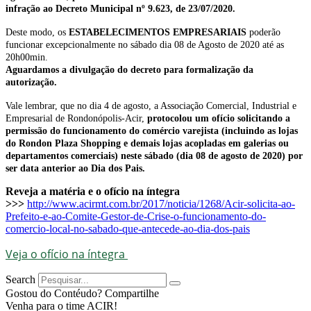
infração ao Decreto Municipal nº 9.623, de 23/07/2020.
Deste modo, os
ESTABELECIMENTOS EMPRESARIAIS
poderão
funcionar excepcionalmente no sábado dia 08 de Agosto de 2020 até as
20h00min.
Aguardamos a divulgação do decreto para formalização da
autorização.
Vale lembrar, que no dia 4 de agosto, a Associação Comercial, Industrial e
Empresarial de Rondonópolis-Acir,
protocolou um ofício solicitando a
permissão do funcionamento do comércio varejista (incluindo as lojas
do Rondon Plaza Shopping e demais lojas acopladas em galerias ou
departamentos comerciais) neste sábado (dia 08 de agosto de 2020) por
ser data anterior ao Dia dos Pais.
Reveja a matéria e o ofício na íntegra
>>>
http://www.acirmt.com.br/2017/noticia/1268/Acir-solicita-ao-
Prefeito-e-ao-Comite-Gestor-de-Crise-o-funcionamento-do-
comercio-local-no-sabado-que-antecede-ao-dia-dos-pais
Veja o ofício na íntegra
Search
Gostou do Contéudo? Compartilhe
Venha para o time ACIR!