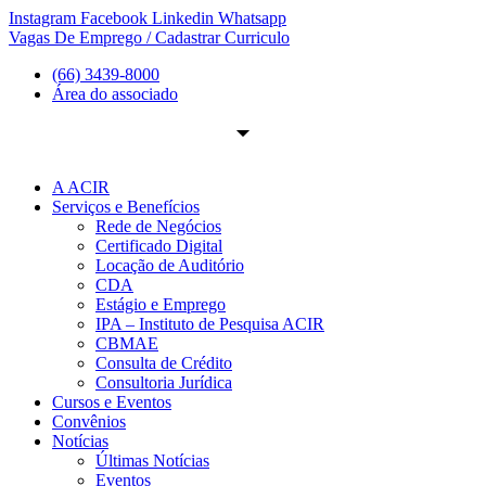
Ir
Instagram
Facebook
Linkedin
Whatsapp
para
Vagas De Emprego / Cadastrar Curriculo
o
(66) 3439-8000
conteúdo
Área do associado
A ACIR
Serviços e Benefícios
Rede de Negócios
Certificado Digital
Locação de Auditório
CDA
Estágio e Emprego
IPA – Instituto de Pesquisa ACIR
CBMAE
Consulta de Crédito
Consultoria Jurídica
Cursos e Eventos
Convênios
Notícias
Últimas Notícias
Eventos