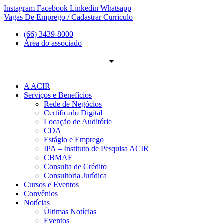
Ir
Instagram
Facebook
Linkedin
Whatsapp
para
Vagas De Emprego / Cadastrar Curriculo
o
(66) 3439-8000
conteúdo
Área do associado
A ACIR
Serviços e Benefícios
Rede de Negócios
Certificado Digital
Locação de Auditório
CDA
Estágio e Emprego
IPA – Instituto de Pesquisa ACIR
CBMAE
Consulta de Crédito
Consultoria Jurídica
Cursos e Eventos
Convênios
Notícias
Últimas Notícias
Eventos