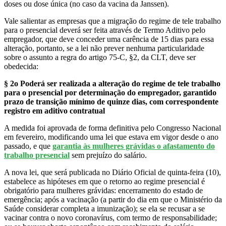
doses ou dose única (no caso da vacina da Janssen).
Vale salientar as empresas que a migração do regime de tele trabalho
para o presencial deverá ser feita através de Termo Aditivo pelo
empregador, que deve conceder uma carência de 15 dias para essa
alteração, portanto, se a lei não prever nenhuma particularidade
sobre o assunto a regra do artigo 75-C, §2, da CLT, deve ser
obedecida:
§ 2o Poderá ser realizada a alteração do regime de tele trabalho
para o presencial por determinação do empregador, garantido
prazo de transição mínimo de quinze dias, com correspondente
registro em aditivo contratual
A medida foi aprovada de forma definitiva pelo Congresso Nacional
em fevereiro, modificando uma lei que estava em vigor desde o ano
passado, e que
garantia às mulheres grávidas o afastamento do
trabalho presencial
sem prejuízo do salário.
A nova lei, que será publicada no Diário Oficial de quinta-feira (10),
estabelece as hipóteses em que o retorno ao regime presencial é
obrigatório para mulheres grávidas: encerramento do estado de
emergência; após a vacinação (a partir do dia em que o Ministério da
Saúde considerar completa a imunização); se ela se recusar a se
vacinar contra o novo coronavírus, com termo de responsabilidade;