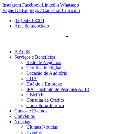
Ir
Instagram
Facebook
Linkedin
Whatsapp
para
Vagas De Emprego / Cadastrar Curriculo
o
(66) 3439-8000
conteúdo
Área do associado
A ACIR
Serviços e Benefícios
Rede de Negócios
Certificado Digital
Locação de Auditório
CDA
Estágio e Emprego
IPA – Instituto de Pesquisa ACIR
CBMAE
Consulta de Crédito
Consultoria Jurídica
Cursos e Eventos
Convênios
Notícias
Últimas Notícias
Eventos