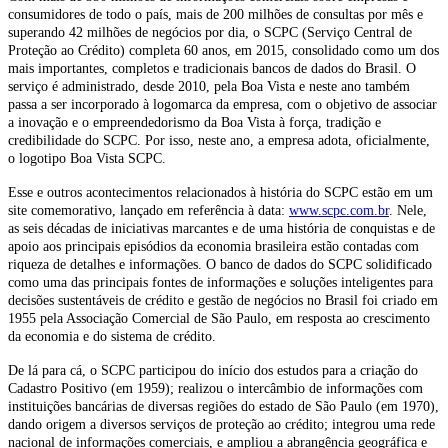
consumidores de todo o país, mais de 200 milhões de consultas por mês e
superando 42 milhões de negócios por dia, o SCPC (Serviço Central de
Proteção ao Crédito) completa 60 anos, em 2015, consolidado como um dos
mais importantes, completos e tradicionais bancos de dados do Brasil. O
serviço é administrado, desde 2010, pela Boa Vista e neste ano também
passa a ser incorporado à logomarca da empresa, com o objetivo de associar
a inovação e o empreendedorismo da Boa Vista à força, tradição e
credibilidade do SCPC. Por isso, neste ano, a empresa adota, oficialmente,
o logotipo Boa Vista SCPC.
Esse e outros acontecimentos relacionados à história do SCPC estão em um
site comemorativo, lançado em referência à data:
www.scpc.com.br
. Nele,
as seis décadas de iniciativas marcantes e de uma história de conquistas e de
apoio aos principais episódios da economia brasileira estão contadas com
riqueza de detalhes e informações. O banco de dados do SCPC solidificado
como uma das principais fontes de informações e soluções inteligentes para
decisões sustentáveis de crédito e gestão de negócios no Brasil foi criado em
1955 pela Associação Comercial de São Paulo, em resposta ao crescimento
da economia e do sistema de crédito.
De lá para cá, o SCPC participou do início dos estudos para a criação do
Cadastro Positivo (em 1959); realizou o intercâmbio de informações com
instituições bancárias de diversas regiões do estado de São Paulo (em 1970),
dando origem a diversos serviços de proteção ao crédito; integrou uma rede
nacional de informações comerciais, e ampliou a abrangência geográfica e