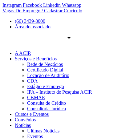
Ir
Instagram
Facebook
Linkedin
Whatsapp
para
Vagas De Emprego / Cadastrar Curriculo
o
(66) 3439-8000
conteúdo
Área do associado
A ACIR
Serviços e Benefícios
Rede de Negócios
Certificado Digital
Locação de Auditório
CDA
Estágio e Emprego
IPA – Instituto de Pesquisa ACIR
CBMAE
Consulta de Crédito
Consultoria Jurídica
Cursos e Eventos
Convênios
Notícias
Últimas Notícias
Eventos