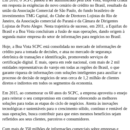
Em 2010, o SCPC passou a ser administrado pela Boa Vista, empresa criada
em resposta às exigências do novo cenário de crédito no Brasil, resultado da
união da Associação Comercial de São Paulo, do fundo brasileiro de
investimentos TMG Capital, do Clube de Diretores Lojistas do Rio de
Janeiro, da Associação comercial do Paraná e da Câmara de Dirigentes
Lojistas de Porto Alegre. Nesta trajetória de sucesso, em 2011, a Equifax do
Brasil e a Boa Vista concluíram a fusão de suas operações, dando origem à
segunda maior empresa do setor de informações para negócios no Brasil.
Hoje, a Boa Vista SCPC está consolidada no mercado de informações de
crédito para a tomada de decisões, e atua no mercado de segurança
eletrônica de transações e identificação, promovendo serviços de
certificação digital. E mais, opera em rede nacional, com mais de 2 mil
entidades representativas do varejo em todas as regiões do Brasil, o que
garante riqueza de informações com soluções inteligentes para auxiliar o
processo de decisão de negócios de seus cerca de 1,2 milhão de clientes
diretos e indiretos em todos os segmentos da economia.
Em 2015, ao comemorar os 60 anos do SCPC, a empresa aproveita o ensejo
para reiterar o seu compromisso em continuar oferecendo as melhores
soluções para todas as etapas do ciclo de negócios. Atenta às inovações
tecnológicas e sustentáveis para o crescimento sólido, contínuo e rentável de
suas operações, busca contribuir para que estes mesmos benefícios sejam
refletidos aos seus clientes, parceiros e consumidores.
Com mais de 350 milhões de informações comerciais sobre empresas e