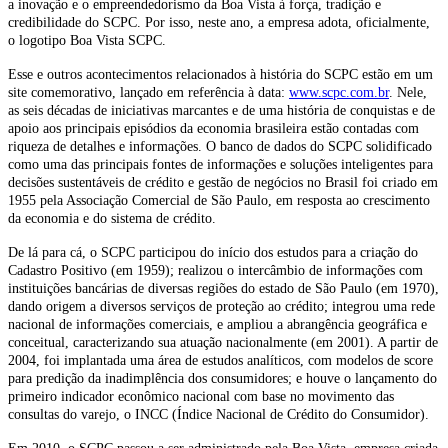
a inovação e o empreendedorismo da Boa Vista à força, tradição e
credibilidade do SCPC. Por isso, neste ano, a empresa adota, oficialmente,
o logotipo Boa Vista SCPC.
Esse e outros acontecimentos relacionados à história do SCPC estão em um
site comemorativo, lançado em referência à data:
www.scpc.com.br
. Nele,
as seis décadas de iniciativas marcantes e de uma história de conquistas e de
apoio aos principais episódios da economia brasileira estão contadas com
riqueza de detalhes e informações. O banco de dados do SCPC solidificado
como uma das principais fontes de informações e soluções inteligentes para
decisões sustentáveis de crédito e gestão de negócios no Brasil foi criado em
1955 pela Associação Comercial de São Paulo, em resposta ao crescimento
da economia e do sistema de crédito.
De lá para cá, o SCPC participou do início dos estudos para a criação do
Cadastro Positivo (em 1959); realizou o intercâmbio de informações com
instituições bancárias de diversas regiões do estado de São Paulo (em 1970),
dando origem a diversos serviços de proteção ao crédito; integrou uma rede
nacional de informações comerciais, e ampliou a abrangência geográfica e
conceitual, caracterizando sua atuação nacionalmente (em 2001). A partir de
2004, foi implantada uma área de estudos analíticos, com modelos de score
para predição da inadimplência dos consumidores; e houve o lançamento do
primeiro indicador econômico nacional com base no movimento das
consultas do varejo, o INCC (Índice Nacional de Crédito do Consumidor).