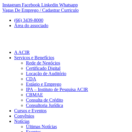
Ir
Instagram
Facebook
Linkedin
Whatsapp
para
Vagas De Emprego / Cadastrar Curriculo
o
(66) 3439-8000
conteúdo
Área do associado
A ACIR
Serviços e Benefícios
Rede de Negócios
Certificado Digital
Locação de Auditório
CDA
Estágio e Emprego
IPA – Instituto de Pesquisa ACIR
CBMAE
Consulta de Crédito
Consultoria Jurídica
Cursos e Eventos
Convênios
Notícias
Últimas Notícias
Eventos