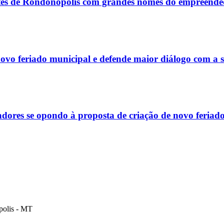
tes de Rondonópolis com grandes nomes do empreende
vo feriado municipal e defende maior diálogo com a 
dores se opondo à proposta de criação de novo feria
polis - MT