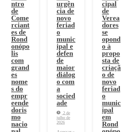
ntro
urgên
cipal
de
cia de
de
Come
novo
Verea
rciant
feriad
dores
es de
o
se
Rond
munic
opond
onópo
ipal e
o à
lis
defen
propo
com
de
sta de
grand
maior
criaçã
es
diálog
o de
nome
o com
novo
s do
a
feriad
empr
socied
o
eende
ade
munic
doris
ipal
2 de
mo
em
julho de
nacio
Rond
2026
nal
onópo
Acessar »