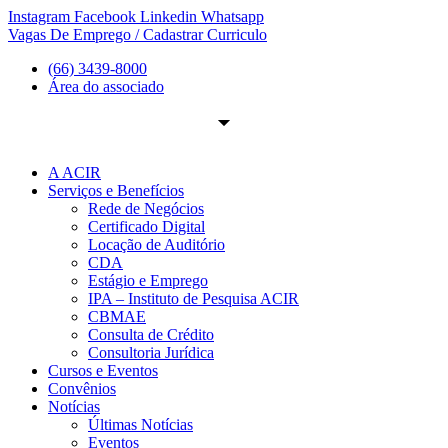
Ir
Instagram
Facebook
Linkedin
Whatsapp
para
Vagas De Emprego / Cadastrar Curriculo
o
(66) 3439-8000
conteúdo
Área do associado
A ACIR
Serviços e Benefícios
Rede de Negócios
Certificado Digital
Locação de Auditório
CDA
Estágio e Emprego
IPA – Instituto de Pesquisa ACIR
CBMAE
Consulta de Crédito
Consultoria Jurídica
Cursos e Eventos
Convênios
Notícias
Últimas Notícias
Eventos