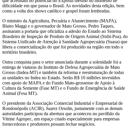
que acreditam no potencial do Exposul mesmo no momento de
dificuldade em que passa o Brasil. As novidades desta edição, bem
como a volta dos shows católico e gospel foram lembradas.
O ministro da Agricultura, Pecuária e Abastecimento (MAPA),
Blairo Maggi e o governador de Mato Grosso, Pedro Taques,
assinaram a portaria que oficializa a adesão do Estado ao Sistema
Brasileiro de Inspeção de Produto de Origem Animal (Sisbi-Poa), do
Sistema Unificado de Atenção à Sanidade Agropecuária (Suasa) que
libera a comercialização do que foi produzido na região em todo o
território brasileiro.
Outra conquista para o setor anunciada durante a solenidade foi a
entrega de viaturas do Instituto de Defesa Agropecuária de Mato
Grosso (Indea-MT) e também da reforma e reestruturação de todas
as unidades no Indea no Estado. Serão R$ 10 milhões investidos
com apoio do MAPA e do Fundo Mato-grossense de Apoio à
Cultura da Semente (Fase MT) e o Fundo de Emergência de Saúde
Animal (Fesa MT).
O presidente da Associação Comercial Industrial e Empresarial de
Rondonópolis (ACIR), Juarez Orsolin, juntamente com as demais
autoridades participou da abertura que aconteceu no pavilhão da
Vitrine Agropec, um espaço criado especialmente para empresas
fornecedoras e produtores possam fechar negócios.