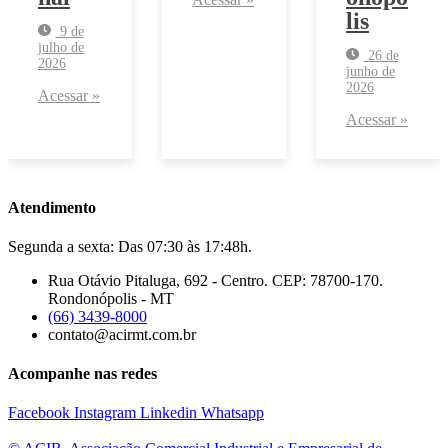
lis
9 de
julho de
26 de
2026
junho de
2026
Acessar »
Acessar »
Atendimento
Segunda a sexta: Das 07:30 às 17:48h.
Rua Otávio Pitaluga, 692 - Centro. CEP: 78700-170.
Rondonópolis - MT
(66) 3439-8000
contato@acirmt.com.br
Acompanhe nas redes
Facebook
Instagram
Linkedin
Whatsapp