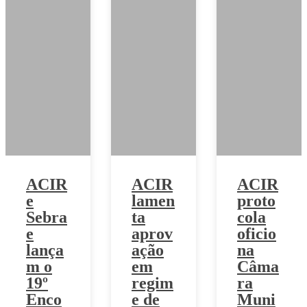
ACIR
ACIR
ACIR
e
lamen
proto
Sebra
ta
cola
e
aprov
oficio
lança
ação
na
m o
em
Câma
19º
regim
ra
Enco
e de
Muni