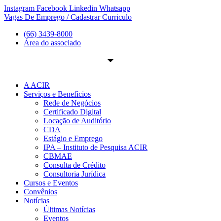
Ir
Instagram
Facebook
Linkedin
Whatsapp
para
Vagas De Emprego / Cadastrar Curriculo
o
(66) 3439-8000
conteúdo
Área do associado
A ACIR
Serviços e Benefícios
Rede de Negócios
Certificado Digital
Locação de Auditório
CDA
Estágio e Emprego
IPA – Instituto de Pesquisa ACIR
CBMAE
Consulta de Crédito
Consultoria Jurídica
Cursos e Eventos
Convênios
Notícias
Últimas Notícias
Eventos