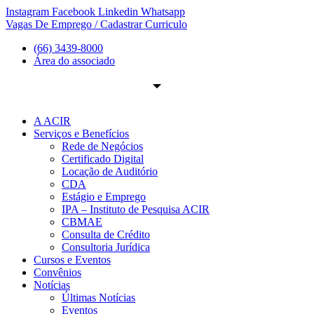
Ir
Instagram
Facebook
Linkedin
Whatsapp
para
Vagas De Emprego / Cadastrar Curriculo
o
(66) 3439-8000
conteúdo
Área do associado
A ACIR
Serviços e Benefícios
Rede de Negócios
Certificado Digital
Locação de Auditório
CDA
Estágio e Emprego
IPA – Instituto de Pesquisa ACIR
CBMAE
Consulta de Crédito
Consultoria Jurídica
Cursos e Eventos
Convênios
Notícias
Últimas Notícias
Eventos