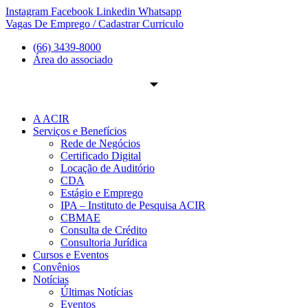
Ir
Instagram
Facebook
Linkedin
Whatsapp
para
Vagas De Emprego / Cadastrar Curriculo
o
(66) 3439-8000
conteúdo
Área do associado
A ACIR
Serviços e Benefícios
Rede de Negócios
Certificado Digital
Locação de Auditório
CDA
Estágio e Emprego
IPA – Instituto de Pesquisa ACIR
CBMAE
Consulta de Crédito
Consultoria Jurídica
Cursos e Eventos
Convênios
Notícias
Últimas Notícias
Eventos