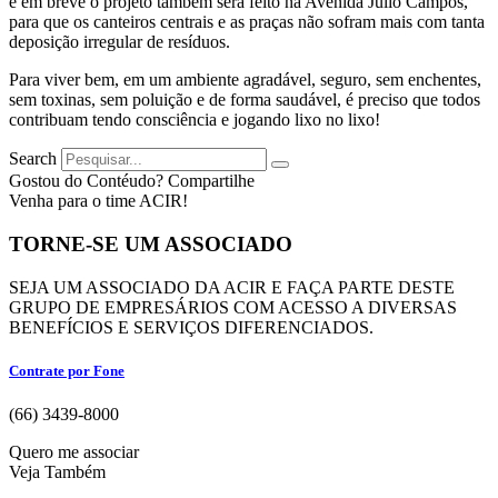
e em breve o projeto também será feito na Avenida Júlio Campos,
para que os canteiros centrais e as praças não sofram mais com tanta
deposição irregular de resíduos.
Para viver bem, em um ambiente agradável, seguro, sem enchentes,
sem toxinas, sem poluição e de forma saudável, é preciso que todos
contribuam tendo consciência e jogando lixo no lixo!
Search
Gostou do Contéudo? Compartilhe
Venha para o time ACIR!
TORNE-SE UM ASSOCIADO
SEJA UM ASSOCIADO DA ACIR E FAÇA PARTE DESTE
GRUPO DE EMPRESÁRIOS COM ACESSO A DIVERSAS
BENEFÍCIOS E SERVIÇOS DIFERENCIADOS.
Contrate por Fone
(66) 3439-8000
Quero me associar
Veja Também