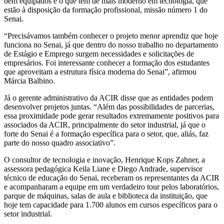
bem equipados e o que tem de mais moderno em tecnologia, que
estão à disposição da formação profissional, missão número 1 do
Senai.
“Precisávamos também conhecer o projeto menor aprendiz que hoje
funciona no Senai, já que dentro do nosso trabalho no departamento
de Estágio e Emprego surgem necessidades e solicitações de
empresários. Foi interessante conhecer a formação dos estudantes
que aproveitam a estrutura física moderna do Senai”, afirmou
Márcia Balbino.
Já o gerente administrativo da ACIR disse que as entidades podem
desenvolver projetos juntas. “Além das possibilidades de parcerias,
essa proximidade pode gerar resultados extremamente positivos para
associados da ACIR, principalmente do setor industrial, já que o
forte do Senai é a formação específica para o setor, que, aliás, faz
parte do nosso quadro associativo”.
O consultor de tecnologia e inovação, Henrique Kops Zahner, a
assessora pedagógica Keila Liane e Diego Andrade, supervisor
técnico de educação do Senai, receberam os representantes da ACIR
e acompanharam a equipe em um verdadeiro tour pelos laboratórios,
parque de máquinas, salas de aula e biblioteca da instituição, que
hoje tem capacidade para 1.700 alunos em cursos específicos para o
setor industrial.