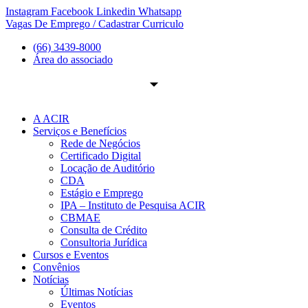
Ir
Instagram
Facebook
Linkedin
Whatsapp
para
Vagas De Emprego / Cadastrar Curriculo
o
(66) 3439-8000
conteúdo
Área do associado
A ACIR
Serviços e Benefícios
Rede de Negócios
Certificado Digital
Locação de Auditório
CDA
Estágio e Emprego
IPA – Instituto de Pesquisa ACIR
CBMAE
Consulta de Crédito
Consultoria Jurídica
Cursos e Eventos
Convênios
Notícias
Últimas Notícias
Eventos