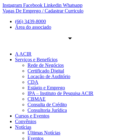
Ir
Instagram
Facebook
Linkedin
Whatsapp
para
Vagas De Emprego / Cadastrar Curriculo
o
(66) 3439-8000
conteúdo
Área do associado
A ACIR
Serviços e Benefícios
Rede de Negócios
Certificado Digital
Locação de Auditório
CDA
Estágio e Emprego
IPA – Instituto de Pesquisa ACIR
CBMAE
Consulta de Crédito
Consultoria Jurídica
Cursos e Eventos
Convênios
Notícias
Últimas Notícias
Eventos