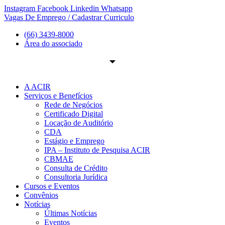
Ir
Instagram
Facebook
Linkedin
Whatsapp
para
Vagas De Emprego / Cadastrar Curriculo
o
(66) 3439-8000
conteúdo
Área do associado
A ACIR
Serviços e Benefícios
Rede de Negócios
Certificado Digital
Locação de Auditório
CDA
Estágio e Emprego
IPA – Instituto de Pesquisa ACIR
CBMAE
Consulta de Crédito
Consultoria Jurídica
Cursos e Eventos
Convênios
Notícias
Últimas Notícias
Eventos