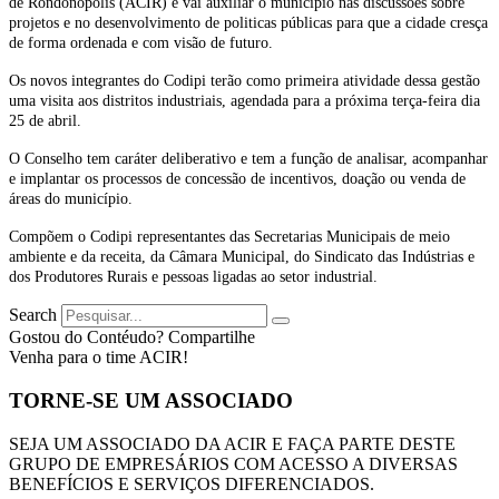
de Rondonópolis (ACIR) e vai auxiliar o município nas discussões sobre
projetos e no desenvolvimento de politicas públicas para que a cidade cresça
de forma ordenada e com visão de futuro.
Os novos integrantes do Codipi terão como primeira atividade dessa gestão
uma visita aos distritos industriais, agendada para a próxima terça-feira dia
25 de abril.
O Conselho tem caráter deliberativo e tem a função de analisar, acompanhar
e implantar os processos de concessão de incentivos, doação ou venda de
áreas do município.
Compõem o Codipi representantes das Secretarias Municipais de meio
ambiente e da receita, da Câmara Municipal, do Sindicato das Indústrias e
dos Produtores Rurais e pessoas ligadas ao setor industrial.
Search
Gostou do Contéudo? Compartilhe
Venha para o time ACIR!
TORNE-SE UM ASSOCIADO
SEJA UM ASSOCIADO DA ACIR E FAÇA PARTE DESTE
GRUPO DE EMPRESÁRIOS COM ACESSO A DIVERSAS
BENEFÍCIOS E SERVIÇOS DIFERENCIADOS.