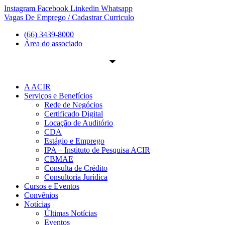
Ir
Instagram
Facebook
Linkedin
Whatsapp
para
Vagas De Emprego / Cadastrar Curriculo
o
(66) 3439-8000
conteúdo
Área do associado
A ACIR
Serviços e Benefícios
Rede de Negócios
Certificado Digital
Locação de Auditório
CDA
Estágio e Emprego
IPA – Instituto de Pesquisa ACIR
CBMAE
Consulta de Crédito
Consultoria Jurídica
Cursos e Eventos
Convênios
Notícias
Últimas Notícias
Eventos