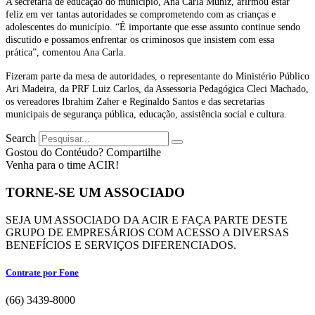
A secretária de educação do município, Ana Carla Muniz, afirmou estar
feliz em ver tantas autoridades se comprometendo com as crianças e
adolescentes do município. “É importante que esse assunto continue sendo
discutido e possamos enfrentar os criminosos que insistem com essa
prática”, comentou Ana Carla.
Fizeram parte da mesa de autoridades, o representante do Ministério Público
Ari Madeira, da PRF Luiz Carlos, da Assessoria Pedagógica Cleci Machado,
os vereadores Ibrahim Zaher e Reginaldo Santos e das secretarias
municipais de segurança pública, educação, assistência social e cultura.
Search
Gostou do Contéudo? Compartilhe
Venha para o time ACIR!
TORNE-SE UM ASSOCIADO
SEJA UM ASSOCIADO DA ACIR E FAÇA PARTE DESTE
GRUPO DE EMPRESÁRIOS COM ACESSO A DIVERSAS
BENEFÍCIOS E SERVIÇOS DIFERENCIADOS.
Contrate por Fone
(66) 3439-8000