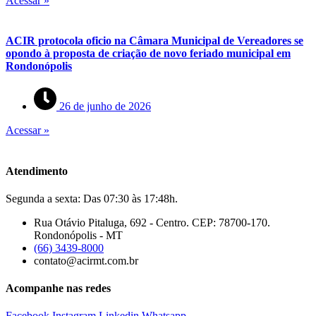
Acessar »
ACIR protocola oficio na Câmara Municipal de Vereadores se
opondo à proposta de criação de novo feriado municipal em
Rondonópolis
26 de junho de 2026
Acessar »
Atendimento
Segunda a sexta: Das 07:30 às 17:48h.
Rua Otávio Pitaluga, 692 - Centro. CEP: 78700-170.
Rondonópolis - MT
(66) 3439-8000
contato@acirmt.com.br
Acompanhe nas redes
Facebook
Instagram
Linkedin
Whatsapp