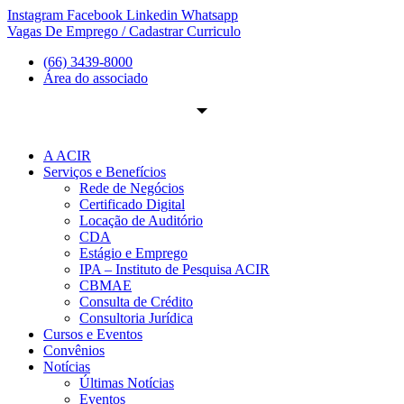
Ir
Instagram
Facebook
Linkedin
Whatsapp
para
Vagas De Emprego / Cadastrar Curriculo
o
(66) 3439-8000
conteúdo
Área do associado
A ACIR
Serviços e Benefícios
Rede de Negócios
Certificado Digital
Locação de Auditório
CDA
Estágio e Emprego
IPA – Instituto de Pesquisa ACIR
CBMAE
Consulta de Crédito
Consultoria Jurídica
Cursos e Eventos
Convênios
Notícias
Últimas Notícias
Eventos