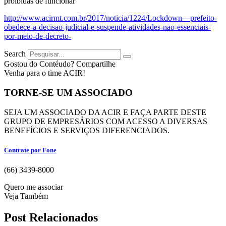
proibidas de funcionar
http://www.acirmt.com.br/2017/noticia/1224/Lockdown—prefeito-
obedece-a-decisao-judicial-e-suspende-atividades-nao-essenciais-
por-meio-de-decreto-
Search
Gostou do Contéudo? Compartilhe
Venha para o time ACIR!
TORNE-SE UM ASSOCIADO
SEJA UM ASSOCIADO DA ACIR E FAÇA PARTE DESTE
GRUPO DE EMPRESÁRIOS COM ACESSO A DIVERSAS
BENEFÍCIOS E SERVIÇOS DIFERENCIADOS.
Contrate por Fone
(66) 3439-8000
Quero me associar
Veja Também
Post Relacionados