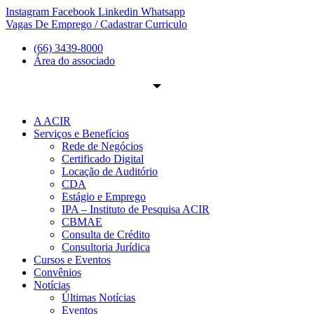
Ir
Instagram
Facebook
Linkedin
Whatsapp
para
Vagas De Emprego / Cadastrar Curriculo
o
(66) 3439-8000
conteúdo
Área do associado
A ACIR
Serviços e Benefícios
Rede de Negócios
Certificado Digital
Locação de Auditório
CDA
Estágio e Emprego
IPA – Instituto de Pesquisa ACIR
CBMAE
Consulta de Crédito
Consultoria Jurídica
Cursos e Eventos
Convênios
Notícias
Últimas Notícias
Eventos