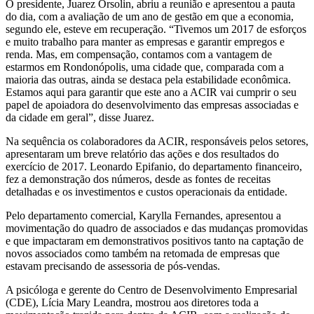
O presidente, Juarez Orsolin, abriu a reunião e apresentou a pauta
do dia, com a avaliação de um ano de gestão em que a economia,
segundo ele, esteve em recuperação. “Tivemos um 2017 de esforços
e muito trabalho para manter as empresas e garantir empregos e
renda. Mas, em compensação, contamos com a vantagem de
estarmos em Rondonópolis, uma cidade que, comparada com a
maioria das outras, ainda se destaca pela estabilidade econômica.
Estamos aqui para garantir que este ano a ACIR vai cumprir o seu
papel de apoiadora do desenvolvimento das empresas associadas e
da cidade em geral”, disse Juarez.
Na sequência os colaboradores da ACIR, responsáveis pelos setores,
apresentaram um breve relatório das ações e dos resultados do
exercício de 2017. Leonardo Epifanio, do departamento financeiro,
fez a demonstração dos números, desde as fontes de receitas
detalhadas e os investimentos e custos operacionais da entidade.
Pelo departamento comercial, Karylla Fernandes, apresentou a
movimentação do quadro de associados e das mudanças promovidas
e que impactaram em demonstrativos positivos tanto na captação de
novos associados como também na retomada de empresas que
estavam precisando de assessoria de pós-vendas.
A psicóloga e gerente do Centro de Desenvolvimento Empresarial
(CDE), Lícia Mary Leandra, mostrou aos diretores toda a