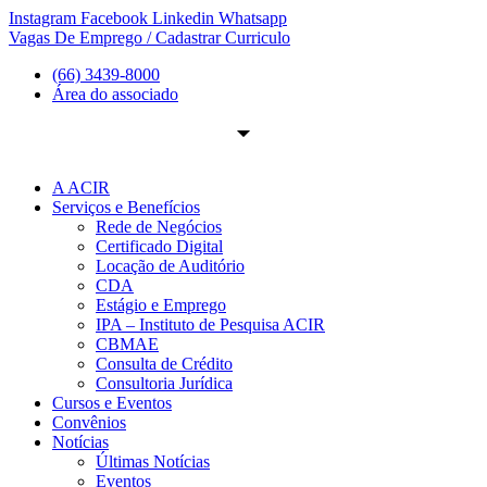
Ir
Instagram
Facebook
Linkedin
Whatsapp
para
Vagas De Emprego / Cadastrar Curriculo
o
(66) 3439-8000
conteúdo
Área do associado
A ACIR
Serviços e Benefícios
Rede de Negócios
Certificado Digital
Locação de Auditório
CDA
Estágio e Emprego
IPA – Instituto de Pesquisa ACIR
CBMAE
Consulta de Crédito
Consultoria Jurídica
Cursos e Eventos
Convênios
Notícias
Últimas Notícias
Eventos