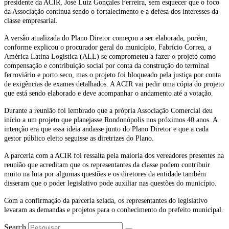
presidente da ACIR, José Luiz Gonçales Ferreira, sem esquecer que o foco
da Associação continua sendo o fortalecimento e a defesa dos interesses da
classe empresarial.
A versão atualizada do Plano Diretor começou a ser elaborada, porém,
conforme explicou o procurador geral do município, Fabrício Correa, a
América Latina Logística (ALL) se comprometeu a fazer o projeto como
compensação e contribuição social por conta da construção do terminal
ferroviário e porto seco, mas o projeto foi bloqueado pela justiça por conta
de exigências de exames detalhados. A ACIR vai pedir uma cópia do projeto
que está sendo elaborado e deve acompanhar o andamento até a votação.
Durante a reunião foi lembrado que a própria Associação Comercial deu
início a um projeto que planejasse Rondonópolis nos próximos 40 anos. A
intenção era que essa ideia andasse junto do Plano Diretor e que a cada
gestor público eleito seguisse as diretrizes do Plano.
A parceria com a ACIR foi ressalta pela maioria dos vereadores presentes na
reunião que acreditam que os representantes da classe podem contribuir
muito na luta por algumas questões e os diretores da entidade também
disseram que o poder legislativo pode auxiliar nas questões do município.
Com a confirmação da parceria selada, os representantes do legislativo
levaram as demandas e projetos para o conhecimento do prefeito municipal.
Search