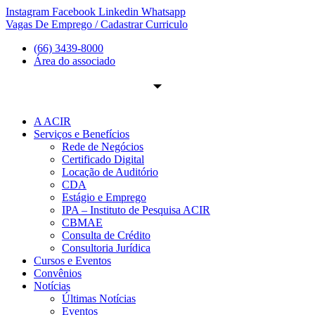
Ir
Instagram
Facebook
Linkedin
Whatsapp
para
Vagas De Emprego / Cadastrar Curriculo
o
(66) 3439-8000
conteúdo
Área do associado
A ACIR
Serviços e Benefícios
Rede de Negócios
Certificado Digital
Locação de Auditório
CDA
Estágio e Emprego
IPA – Instituto de Pesquisa ACIR
CBMAE
Consulta de Crédito
Consultoria Jurídica
Cursos e Eventos
Convênios
Notícias
Últimas Notícias
Eventos