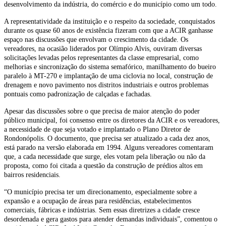
desenvolvimento da indústria, do comércio e do município como um todo.
A representatividade da instituição e o respeito da sociedade, conquistados
durante os quase 60 anos de existência fizeram com que a ACIR ganhasse
espaço nas discussões que envolvam o crescimento da cidade. Os
vereadores, na ocasião liderados por Olímpio Alvis, ouviram diversas
solicitações levadas pelos representantes da classe empresarial, como
melhorias e sincronização do sistema semafórico, manilhamento do bueiro
paralelo à MT-270 e implantação de uma ciclovia no local, construção de
drenagem e novo pavimento nos distritos industriais e outros problemas
pontuais como padronização de calçadas e fachadas.
Apesar das discussões sobre o que precisa de maior atenção do poder
público municipal, foi consenso entre os diretores da ACIR e os vereadores,
a necessidade de que seja votado e implantado o Plano Diretor de
Rondonópolis. O documento, que precisa ser atualizado a cada dez anos,
está parado na versão elaborada em 1994. Alguns vereadores comentaram
que, a cada necessidade que surge, eles votam pela liberação ou não da
proposta, como foi citada a questão da construção de prédios altos em
bairros residenciais.
“O município precisa ter um direcionamento, especialmente sobre a
expansão e a ocupação de áreas para residências, estabelecimentos
comerciais, fábricas e indústrias. Sem essas diretrizes a cidade cresce
desordenada e gera gastos para atender demandas individuais”, comentou o