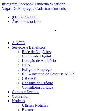
Ir
Instagram
Facebook
Linkedin
Whatsapp
para
Vagas De Emprego / Cadastrar Curriculo
o
(66) 3439-8000
conteúdo
Área do associado
A ACIR
Serviços e Benefícios
Rede de Negócios
Certificado Digital
Locação de Auditório
CDA
Estágio e Emprego
IPA – Instituto de Pesquisa ACIR
CBMAE
Consulta de Crédito
Consultoria Jurídica
Cursos e Eventos
Convênios
Notícias
Últimas Notícias
Eventos