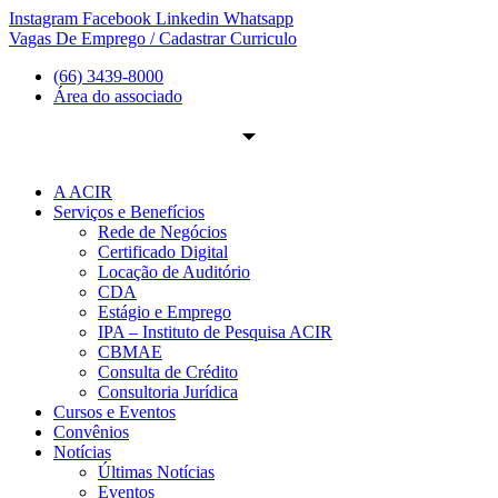
Ir
Instagram
Facebook
Linkedin
Whatsapp
para
Vagas De Emprego / Cadastrar Curriculo
o
(66) 3439-8000
conteúdo
Área do associado
A ACIR
Serviços e Benefícios
Rede de Negócios
Certificado Digital
Locação de Auditório
CDA
Estágio e Emprego
IPA – Instituto de Pesquisa ACIR
CBMAE
Consulta de Crédito
Consultoria Jurídica
Cursos e Eventos
Convênios
Notícias
Últimas Notícias
Eventos