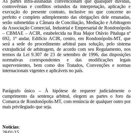
As partes infra-assinadas convencionam que quaisquer dúvidas,
controvérsias e conflitos oriundos da interpretação, aplicação e
execução do presente contrato, inclusive no que concerne ao
perfeito e completo adimplemento das obrigações dele emanadas,
serão submetidas a Câmara de Conciliação, Mediação e Arbitragem
da Associação Comercial, Industrial e Empresarial de Rondonópolis
– CBMAE – ACIR, estabelecida na Rua Major Otávio Pitaluga nº
692, 1º andar, Edificio ACIR, centro, em Rondonópolis-MT, que
será a sede do procedimento arbitral para solução, pelo sistema
extrajudicial de arbitragem, de acordo com seu Regulamento, nos
termos da Lei 9.307 de 23 de setembro de 1996, das disposições
normativas correspondentes e das modificações legais
supervenientes, bem como dos Tratados, Convenções e normas
internacionais vigentes e aplicáveis no país.
Parágrafo único – À hipótese de requerer judicialmente o
cumprimento da sentença arbitral, elegem as partes o foro da
Comarca de Rondonópolis-MT, com renúncia de qualquer outro por
mais privilegiado que seja.
Notícias
:
28/01/15