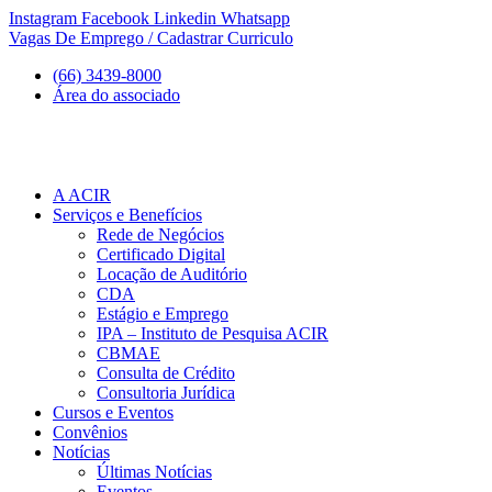
Ir
Instagram
Facebook
Linkedin
Whatsapp
para
Vagas De Emprego / Cadastrar Curriculo
o
(66) 3439-8000
conteúdo
Área do associado
A ACIR
Serviços e Benefícios
Rede de Negócios
Certificado Digital
Locação de Auditório
CDA
Estágio e Emprego
IPA – Instituto de Pesquisa ACIR
CBMAE
Consulta de Crédito
Consultoria Jurídica
Cursos e Eventos
Convênios
Notícias
Últimas Notícias
Eventos