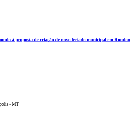
ondo à proposta de criação de novo feriado municipal em Rondon
polis - MT