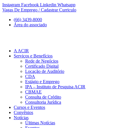
Ir
Instagram
Facebook
Linkedin
Whatsapp
para
Vagas De Emprego / Cadastrar Curriculo
o
(66) 3439-8000
conteúdo
Área do associado
A ACIR
Serviços e Benefícios
Rede de Negócios
Certificado Digital
Locação de Auditório
CDA
Estágio e Emprego
IPA – Instituto de Pesquisa ACIR
CBMAE
Consulta de Crédito
Consultoria Jurídica
Cursos e Eventos
Convênios
Notícias
Últimas Notícias
Eventos