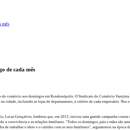
a mês
go de cada mês
o do comércio aos domingos em Rondonópolis. O Sindicato do Comércio Varejista
na cidade, incluindo as lojas de departamento, a critério de cada empresário. Nos
is, Lucas Gonçalves, lembrou que, em 2013, iniciou uma grande campanha contra o
a convivência e as relações familiares. “Todos os domingos, pais e mães são arran
a de trabalhar o afeto e o carinho com os seus familiares”, argumentou na época d