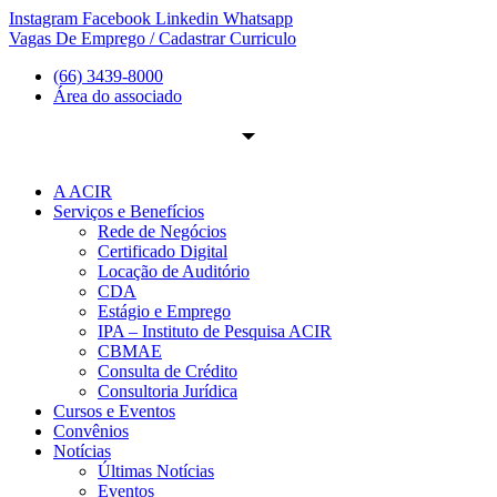
Ir
Instagram
Facebook
Linkedin
Whatsapp
para
Vagas De Emprego / Cadastrar Curriculo
o
(66) 3439-8000
conteúdo
Área do associado
A ACIR
Serviços e Benefícios
Rede de Negócios
Certificado Digital
Locação de Auditório
CDA
Estágio e Emprego
IPA – Instituto de Pesquisa ACIR
CBMAE
Consulta de Crédito
Consultoria Jurídica
Cursos e Eventos
Convênios
Notícias
Últimas Notícias
Eventos