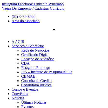
Ir
Instagram
Facebook
Linkedin
Whatsapp
para
Vagas De Emprego / Cadastrar Curriculo
o
(66) 3439-8000
conteúdo
Área do associado
A ACIR
Serviços e Benefícios
Rede de Negócios
Certificado Digital
Locação de Auditório
CDA
Estágio e Emprego
IPA – Instituto de Pesquisa ACIR
CBMAE
Consulta de Crédito
Consultoria Jurídica
Cursos e Eventos
Convênios
Notícias
Últimas Notícias
Eventos