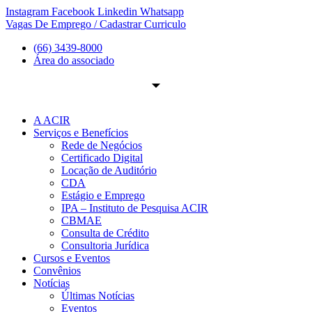
Ir
Instagram
Facebook
Linkedin
Whatsapp
para
Vagas De Emprego / Cadastrar Curriculo
o
(66) 3439-8000
conteúdo
Área do associado
A ACIR
Serviços e Benefícios
Rede de Negócios
Certificado Digital
Locação de Auditório
CDA
Estágio e Emprego
IPA – Instituto de Pesquisa ACIR
CBMAE
Consulta de Crédito
Consultoria Jurídica
Cursos e Eventos
Convênios
Notícias
Últimas Notícias
Eventos