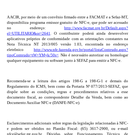
A ACIR, por meio de um convênio firmado entre a FACMAT e a Sefaz-MT,
disponibiliza programa emissor gratuito de NFC-e, que pode ser acessado
no endereço:
http://www.facmat.org.br/Default.aspx?
el=UTILITARIO&or=2641
. O contribuinte poderá ainda desenvolver
aplicativos próprios de conformidade com as orientações constantes na
Nota Técnica NT 2013/005 versão 1.03, encontrada no endereço
eletrônico
http://www.nfe.fazenda.gov.br/portal/listaConteudo.aspx?
tipoConteudo=tW+YMyk/50s=
. Não é necessário autorizar ou homologar
qualquer equipamento ou software junto à SEFAZ para emitir a NFC-e.
Recomenda-se a leitura dos artigos 198-G a 198-G-1 e demais do
Regulamento do ICMS, bem como da Portaria Nº 077/2013-SEFAZ, que
dispõe sobre as condições, regras e procedimentos relativos a esse
documento fiscal, ao correspondente Detalhe da Venda, bem como ao
Documento Auxiliar NFC-e (DANFE-NFC-e).
Esclarecimentos adicionais sobre regras da legislação relacionadas à NFC-
e podem ser obtidos no Plantão Fiscal: (65) 3617-2900, ou e-mail
nfce@sefaz.mt.gov.br. Dúvidas sobre Funcionamento Técnico de