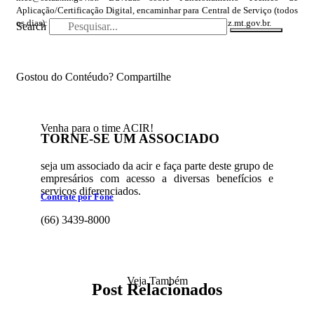
Aplicação/Certificação Digital, encaminhar para Central de Serviço (todos
os dias): (65) 3617-2340 ou e-mail atendimento.ti@sefaz.mt.gov.br.
Search
Gostou do Contéudo? Compartilhe
Venha para o time ACIR!
TORNE-SE UM ASSOCIADO
seja um associado da acir e faça parte deste grupo de
empresários com acesso a diversas benefícios e
serviços diferenciados.
Contrate por Fone
(66) 3439-8000
Quero me associar
Veja Também
Post Relacionados