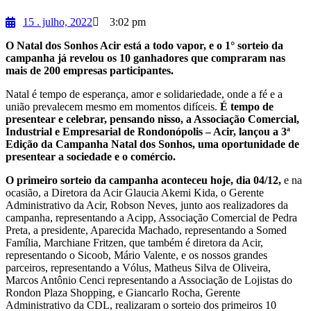
15 . julho, 2022
3:02 pm
O Natal dos Sonhos Acir está a todo vapor, e o 1° sorteio da
campanha já revelou os 10 ganhadores que compraram nas
mais de 200 empresas participantes.
Natal é tempo de esperança, amor e solidariedade, onde a fé e a
união prevalecem mesmo em momentos difíceis.
É tempo de
presentear e celebrar, pensando nisso, a Associação Comercial,
Industrial e Empresarial de Rondonópolis – Acir, lançou a 3ª
Edição da Campanha Natal dos Sonhos, uma oportunidade de
presentear a sociedade e o comércio.
O primeiro sorteio da campanha aconteceu hoje, dia 04/12,
e na
ocasião, a Diretora da Acir Glaucia Akemi Kida, o Gerente
Administrativo da Acir, Robson Neves, junto aos realizadores da
campanha, representando a Acipp, Associação Comercial de Pedra
Preta, a presidente, Aparecida Machado, representando a Somed
Família, Marchiane Fritzen, que também é diretora da Acir,
representando o Sicoob, Mário Valente, e os nossos grandes
parceiros, representando a Vólus, Matheus Silva de Oliveira,
Marcos Antônio Cenci representando a Associação de Lojistas do
Rondon Plaza Shopping, e Giancarlo Rocha, Gerente
Administrativo da CDL, realizaram o sorteio dos primeiros 10