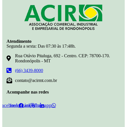
Atendimento
Segunda a sexta: Das 07:30 às 17:48h.
Rua Otávio Pitaluga, 692 - Centro. CEP: 78700-170.
Rondonópolis - MT
(66) 3439-8000
contato@acirmt.com.br
Acompanhe nas redes
Facebook
Instagram
Linkedin
Whatsapp