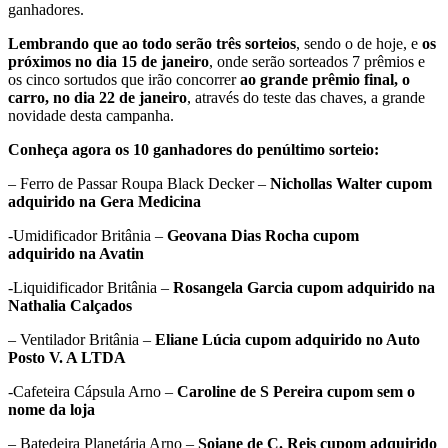
ganhadores.
Lembrando que ao todo serão três sorteios
, sendo o de hoje, e
os
próximos no dia 15 de janeiro
, onde serão sorteados 7 prêmios e
os cinco sortudos que irão concorrer
ao grande prêmio final, o
carro, no dia 22 de janeiro
, através do teste das chaves, a grande
novidade desta campanha.
Conheça agora os 10 ganhadores do penúltimo sorteio:
– Ferro de Passar Roupa Black Decker –
Nichollas Walter cupom
adquirido na Gera Medicina
-Umidificador Britânia –
Geovana Dias Rocha cupom
adquirido na Avatin
-Liquidificador Britânia –
Rosangela Garcia cupom adquirido na
Nathalia Calçados
– Ventilador Britânia –
Eliane Lúcia cupom adquirido no Auto
Posto V. A LTDA
-Cafeteira Cápsula Arno –
Caroline de S Pereira cupom sem o
nome da loja
– Batedeira Planetária Arno –
Soiane de C. Reis cupom adquirido