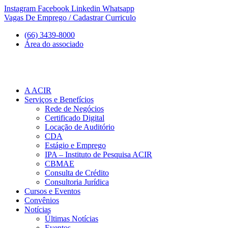
Ir
Instagram
Facebook
Linkedin
Whatsapp
para
Vagas De Emprego / Cadastrar Curriculo
o
(66) 3439-8000
conteúdo
Área do associado
A ACIR
Serviços e Benefícios
Rede de Negócios
Certificado Digital
Locação de Auditório
CDA
Estágio e Emprego
IPA – Instituto de Pesquisa ACIR
CBMAE
Consulta de Crédito
Consultoria Jurídica
Cursos e Eventos
Convênios
Notícias
Últimas Notícias
Eventos