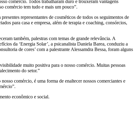
 nosso comércio. Todos trabalharam duro e trouxeram vantagens
osso comércio tem tudo e mais um pouco”.
m presentes representantes de cosméticos de todos os seguimentos de
ariados para casa e empresa, além de terapia e coaching, consórcios,
nteceram também, palestras com temas de grande relevância. A
ícios da ‘Energia Solar’, a psicanalista Daniela Barea, conduziu a
nsultoria de cores’ com a palestrante Alessamdra Bessa, foram alguns
isibilidade muito positiva para o nosso comércio. Muitas pessoas
lecimento do setor.”
o nosso comércio, é uma forma de enaltecer nossos comerciantes e
mércio”.
imento econômico e social.