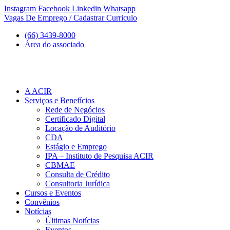
Ir
Instagram
Facebook
Linkedin
Whatsapp
para
Vagas De Emprego / Cadastrar Curriculo
o
(66) 3439-8000
conteúdo
Área do associado
A ACIR
Serviços e Benefícios
Rede de Negócios
Certificado Digital
Locação de Auditório
CDA
Estágio e Emprego
IPA – Instituto de Pesquisa ACIR
CBMAE
Consulta de Crédito
Consultoria Jurídica
Cursos e Eventos
Convênios
Notícias
Últimas Notícias
Eventos