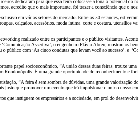
arceiros dedicaram para que essa feira colocasse à tona o potencial do
temos, acredito que o mais importante, foi trazer a consciência que o n
exclusivo em vários setores do mercado. Entre os 30 estandes, estivera
oupas, calçados, acessórios, moda íntima, corte e costura, utensílios v
networking realizado entre os participantes e o público visitantes. Aco
e ‘Comunicação Assertiva’, o engenheiro Flávio Abreu, mostrou os benef
ou o público com ‘As cinco condutas que levam você ao sucesso’, e ‘Co
rtante papel socioeconômico, “A união dessas duas feiras, trouxe uma v
em Rondonópolis. É uma grande oportunidade de reconhecimento e forta
satisfação, “A feira é sem sombra de dúvidas, uma grande valorização d
s justo que promover um evento que irá impulsionar e unir o nosso co
ventos que instiguem os empresários e a sociedade, em prol do desenvolv