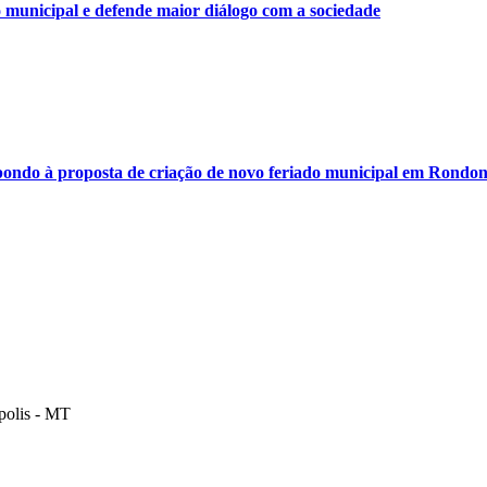
municipal e defende maior diálogo com a sociedade
ondo à proposta de criação de novo feriado municipal em Rondon
polis - MT