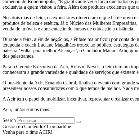
comércio de Rondonópolis, “É gratificante ver a força que todos os p
exclusivas a quem visitou a feira. Além dos produtos excelentes que 
Nos dois dias de feira, os expositores ofereceram o que há de novo e 
produtos de beleza e estética. Já o Núcleo das Mulheres Empresárias, r
venda de imóveis e apresentação de cursos de educação a distância.
Durante a feira, além de negócios, a ênfase maior ficou por conta do 
terapeuta e coach Luciane Magalhães trouxe ao público, estratégias d
palestra ‘Voltar para melhor Alcançar’, o Contador Manoel Adir, gui
dos palestrantes.
Para o Gerente Executivo da Acir, Robson Neves, a feira tem um impo
conheceram a grande variedade e qualidade de serviços que existem 
O presidente da Acir, Ernando Cabral, finaliza o evento com grande 
presentear nossos consumidores com o que temos de melhor. Nada mai
A Acir tem o papel de mobilizar, incentivar, representar e realizar e
Acir, juntos somos mais!
Search
Gostou do Contéudo? Compartilhe
Venha para o time ACIR!