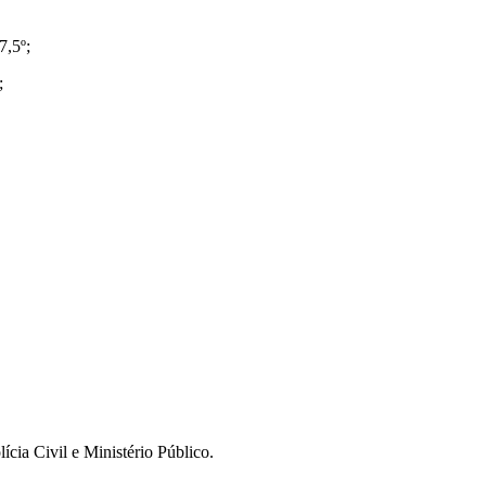
7,5º;
;
cia Civil e Ministério Público.