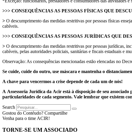
*Exceção: funcionários, prestadores e consumidores das atividades e 
>>> CONSEQUÊNCIAS AS PESSOAS FÍSICAS QUE DES
>
O descumprimento das medidas restritivas por pessoas físicas enseja
cabíveis.
>>> CONSEQUÊNCIAS AS PESSOAS JURÍDICAS QUE D
>
O descumprimento das medidas restritivas por pessoas jurídicas, incl
cabíveis, pelas autoridades policiais, sanitárias e fiscais estaduais e 
Observação: As consequências mencionadas estão elencadas no Decreto 
Se cuide, cuide do outro, use máscara e mantenha o distanciame
A chave para vencermos a crise
depende de cada um de nós!
A Assessoria Jurídica da Acir está à disposição de seu associado
particularidades de cada segmento. Vale lembrar que existem con
Search
Gostou do Contéudo? Compartilhe
Venha para o time ACIR!
TORNE-SE UM ASSOCIADO