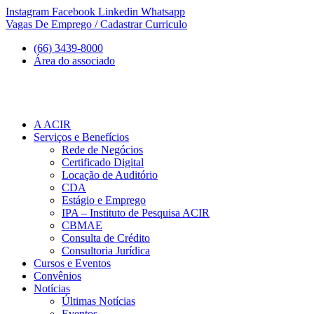
Ir
Instagram
Facebook
Linkedin
Whatsapp
para
Vagas De Emprego / Cadastrar Curriculo
o
(66) 3439-8000
conteúdo
Área do associado
A ACIR
Serviços e Benefícios
Rede de Negócios
Certificado Digital
Locação de Auditório
CDA
Estágio e Emprego
IPA – Instituto de Pesquisa ACIR
CBMAE
Consulta de Crédito
Consultoria Jurídica
Cursos e Eventos
Convênios
Notícias
Últimas Notícias
Eventos