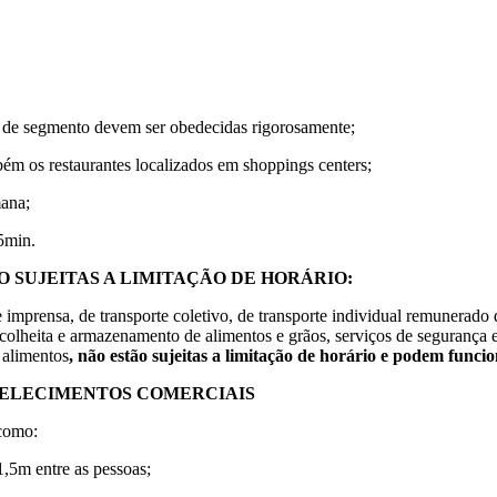
po de segmento devem ser obedecidas rigorosamente;
mbém os restaurantes localizados em shoppings centers;
mana;
5min.
O SUJEITAS A LIMITAÇÃO DE HORÁRIO:
mprensa, de transporte coletivo, de transporte individual remunerado de
e colheita e armazenamento de alimentos e grãos, serviços de segurança 
e alimentos
, não estão sujeitas a limitação de horário e podem func
BELECIMENTOS COMERCIAIS
 como:
1,5m entre as pessoas;