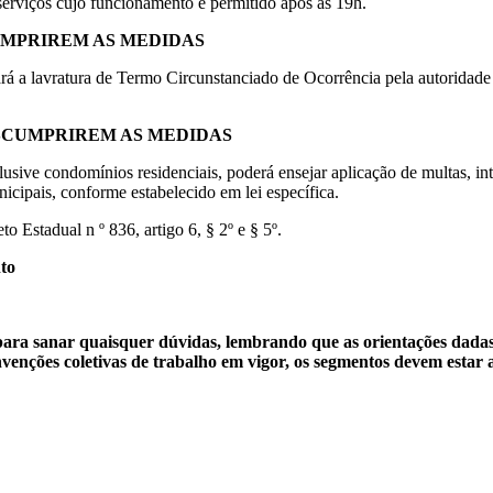
serviços cujo funcionamento é permitido após as 19h.
CUMPRIREM AS MEDIDAS
rá a lavratura de Termo Circunstanciado de Ocorrência pela autoridade 
ESCUMPRIREM AS MEDIDAS
usive condomínios residenciais, poderá ensejar aplicação de multas, inte
municipais, conforme estabelecido em lei específica.
Estadual n º 836, artigo 6, § 2º e § 5º.
nto
 para sanar quaisquer dúvidas, lembrando que as orientações dadas
venções coletivas de trabalho em vigor, os segmentos devem estar 