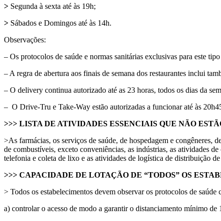
>
Segunda à sexta até às 19h;
>
Sábados e Domingos até às 14h.
Observações:
– Os protocolos de saúde e normas sanitárias exclusivas para este ti
– A regra de abertura aos finais de semana dos restaurantes inclui ta
– O delivery continua autorizado até as 23 horas, todos os dias da se
– O Drive-Tru e Take-Way estão autorizadas a funcionar até às 20h4
>>> LISTA DE ATIVIDADES ESSENCIAIS QUE NÃO ESTÃ
>As farmácias, os serviços de saúde, de hospedagem e congêneres, de i
de combustíveis, exceto conveniências, as indústrias, as atividades d
telefonia e coleta de lixo e as atividades de logística de distribuição d
>>> CAPACIDADE DE LOTAÇÃO DE “TODOS” OS ESTA
> Todos os estabelecimentos devem observar os protocolos de saúde
a) controlar o acesso de modo a garantir o distanciamento mínimo de 