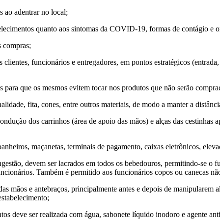
 ao adentrar no local;
lecimentos quanto aos sintomas da COVID-19, formas de contágio e orie
s compras;
 clientes, funcionários e entregadores, em pontos estratégicos (entrada
s para que os mesmos evitem tocar nos produtos que não serão compra
inalidade, fita, cones, entre outros materiais, de modo a manter a distân
ondução dos carrinhos (área de apoio das mãos) e alças das cestinhas a
nheiros, maçanetas, terminais de pagamento, caixas eletrônicos, elevado
gestão, devem ser lacrados em todos os bebedouros, permitindo-se o 
funcionários. Também é permitido aos funcionários copos ou canecas não
 das mãos e antebraços, principalmente antes e depois de manipularem al
estabelecimento;
os deve ser realizada com água, sabonete líquido inodoro e agente ant