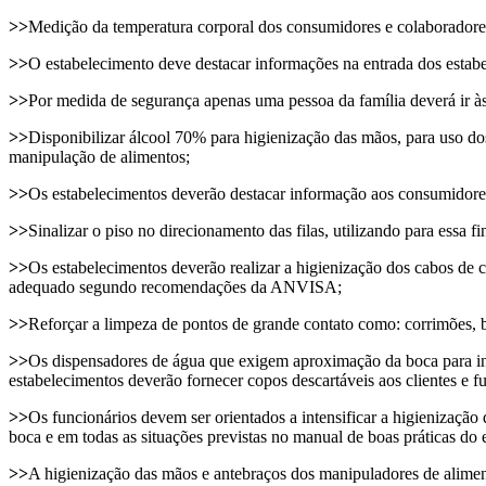
>>
Medição da temperatura corporal dos consumidores e colaboradores
>>
O estabelecimento deve destacar informações na entrada dos estabe
>>
Por medida de segurança apenas uma pessoa da família deverá ir à
>>
Disponibilizar álcool 70% para higienização das mãos, para uso dos
manipulação de alimentos;
>>
Os estabelecimentos deverão destacar informação aos consumidore
>>
Sinalizar o piso no direcionamento das filas, utilizando para essa f
>>
Os estabelecimentos deverão realizar a higienização dos cabos de c
adequado segundo recomendações da ANVISA;
>>
Reforçar a limpeza de pontos de grande contato como: corrimões, ba
>>
Os dispensadores de água que exigem aproximação da boca para in
estabelecimentos deverão fornecer copos descartáveis aos clientes e 
>>
Os funcionários devem ser orientados a intensificar a higienização
boca e em todas as situações previstas no manual de boas práticas do 
>>
A higienização das mãos e antebraços dos manipuladores de aliment