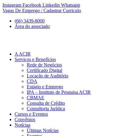
Ir
Instagram
Facebook
Linkedin
Whatsapp
para
Vagas De Emprego / Cadastrar Curriculo
o
(66) 3439-8000
conteúdo
Área do associado
A ACIR
Serviços e Benefícios
Rede de Negócios
Certificado Digital
Locação de Auditório
CDA
Estágio e Emprego
IPA – Instituto de Pesquisa ACIR
CBMAE
Consulta de Crédito
Consultoria Jurídica
Cursos e Eventos
Convênios
Notícias
Últimas Notícias
Eventos