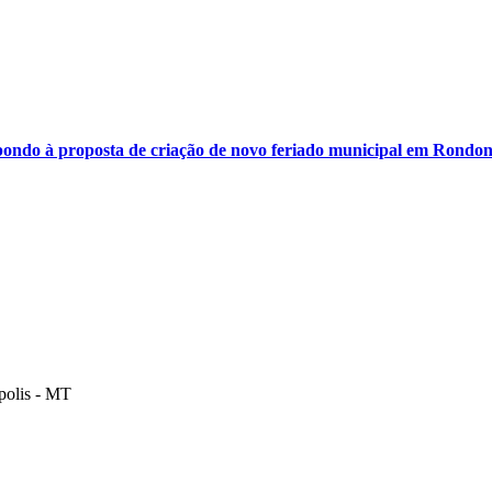
ondo à proposta de criação de novo feriado municipal em Rondon
polis - MT