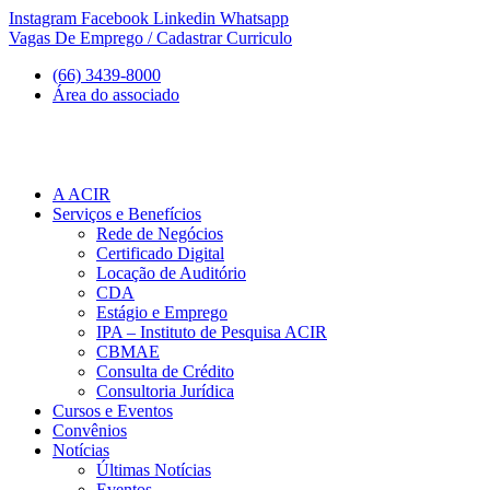
Ir
Instagram
Facebook
Linkedin
Whatsapp
para
Vagas De Emprego / Cadastrar Curriculo
o
(66) 3439-8000
conteúdo
Área do associado
A ACIR
Serviços e Benefícios
Rede de Negócios
Certificado Digital
Locação de Auditório
CDA
Estágio e Emprego
IPA – Instituto de Pesquisa ACIR
CBMAE
Consulta de Crédito
Consultoria Jurídica
Cursos e Eventos
Convênios
Notícias
Últimas Notícias
Eventos